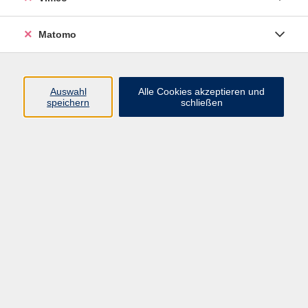
Matomo
Programm
Mensch und Gesellschaft
Auswahl
Alle Cookies akzeptieren und
speichern
schließen
Kultur und Gestalten
Gesundheit und Ernährung
Sprachen
Deutsch und Integration
Digitale Welt und Beruf
Grundbildung
Digitales Lernen
Inhalte