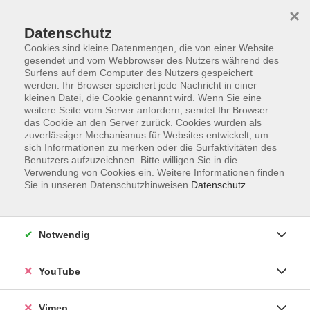
×
Datenschutz
Cookies sind kleine Datenmengen, die von einer Website
gesendet und vom Webbrowser des Nutzers während des
Surfens auf dem Computer des Nutzers gespeichert
Zum Hauptinhalt springen
werden. Ihr Browser speichert jede Nachricht in einer
kleinen Datei, die Cookie genannt wird. Wenn Sie eine
weitere Seite vom Server anfordern, sendet Ihr Browser
Der Kurs konnte nicht gefunden werden.
das Cookie an den Server zurück. Cookies wurden als
zuverlässiger Mechanismus für Websites entwickelt, um
sich Informationen zu merken oder die Surfaktivitäten des
Benutzers aufzuzeichnen. Bitte willigen Sie in die
Verwendung von Cookies ein. Weitere Informationen finden
Sie in unseren Datenschutzhinweisen.
Datenschutz
Impressum
Datenschutzerklärung
AGB und Widerruf
Notwendig
Barrierefreiheit
Vertrag widerrufen
YouTube
Vimeo