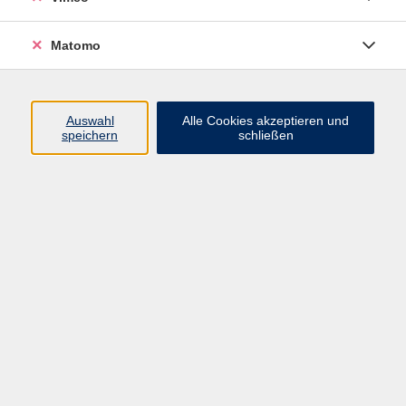
Matomo
Programm
Mensch und Gesellschaft
Auswahl
Alle Cookies akzeptieren und
speichern
schließen
Kultur und Gestalten
Gesundheit und Ernährung
Sprachen
Deutsch und Integration
Digitale Welt und Beruf
Grundbildung
Digitales Lernen
Inhalte