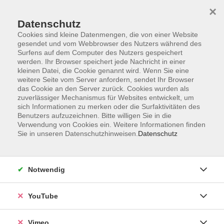
×
Datenschutz
Cookies sind kleine Datenmengen, die von einer Website
gesendet und vom Webbrowser des Nutzers während des
Surfens auf dem Computer des Nutzers gespeichert
Zum Hauptinhalt springen
werden. Ihr Browser speichert jede Nachricht in einer
kleinen Datei, die Cookie genannt wird. Wenn Sie eine
weitere Seite vom Server anfordern, sendet Ihr Browser
Der Kurs konnte nicht gefunden werden.
das Cookie an den Server zurück. Cookies wurden als
zuverlässiger Mechanismus für Websites entwickelt, um
sich Informationen zu merken oder die Surfaktivitäten des
Benutzers aufzuzeichnen. Bitte willigen Sie in die
Verwendung von Cookies ein. Weitere Informationen finden
Sie in unseren Datenschutzhinweisen.
Datenschutz
Impressum
Datenschutzerklärung
AGB und Widerruf
Notwendig
Barrierefreiheit
Vertrag widerrufen
YouTube
Vimeo