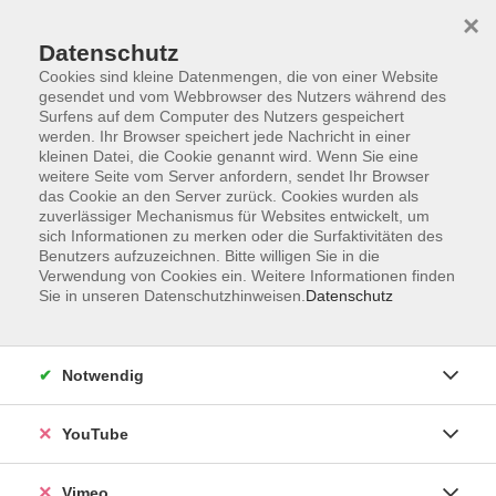
×
Datenschutz
Cookies sind kleine Datenmengen, die von einer Website
gesendet und vom Webbrowser des Nutzers während des
Surfens auf dem Computer des Nutzers gespeichert
Zum Hauptinhalt springen
werden. Ihr Browser speichert jede Nachricht in einer
kleinen Datei, die Cookie genannt wird. Wenn Sie eine
weitere Seite vom Server anfordern, sendet Ihr Browser
Der Kurs konnte nicht gefunden werden.
das Cookie an den Server zurück. Cookies wurden als
zuverlässiger Mechanismus für Websites entwickelt, um
sich Informationen zu merken oder die Surfaktivitäten des
Benutzers aufzuzeichnen. Bitte willigen Sie in die
Verwendung von Cookies ein. Weitere Informationen finden
Sie in unseren Datenschutzhinweisen.
Datenschutz
Impressum
Datenschutzerklärung
AGB und Widerruf
Notwendig
Barrierefreiheit
Vertrag widerrufen
YouTube
Vimeo