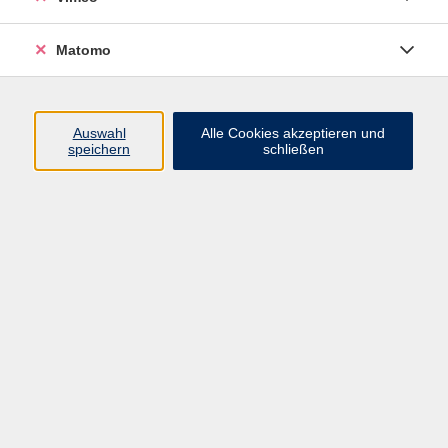
Matomo
Programm
Mensch und Gesellschaft
Auswahl
Alle Cookies akzeptieren und
speichern
schließen
Kultur und Gestalten
Gesundheit und Ernährung
Sprachen
Deutsch und Integration
Digitale Welt und Beruf
Grundbildung
Digitales Lernen
Inhalte