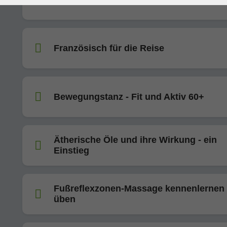
Französisch für die Reise
Bewegungstanz - Fit und Aktiv 60+
Ätherische Öle und ihre Wirkung - ein
Einstieg
Fußreflexzonen-Massage kennenlernen
üben