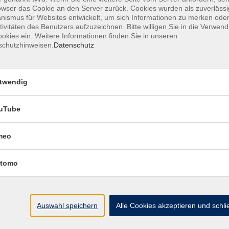
owser das Cookie an den Server zurück. Cookies wurden als zuverlässi
ismus für Websites entwickelt, um sich Informationen zu merken oder
tivitäten des Benutzers aufzuzeichnen. Bitte willigen Sie in die Verwen
Hatha Yoga
okies ein. Weitere Informationen finden Sie in unseren
schutzhinweisen.
Datenschutz
DaYo – Dance Yoga - Emotion & Exerci
twendig
uTube
Fusion Belly Dance – Orientalischer Ta
trifft moderne Bewegung
meo
tomo
Contemporary Dance
Auswahl speichern
Alle Cookies akzeptieren und schl
Hatha-Yoga