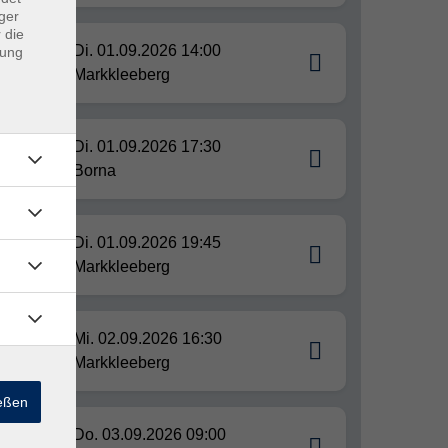
ger
 die
Di. 01.09.2026 14:00
dung
Markkleeberg
Di. 01.09.2026 17:30
se
Borna
nz
Di. 01.09.2026 19:45
Markkleeberg
Mi. 02.09.2026 16:30
Markkleeberg
ießen
Do. 03.09.2026 09:00