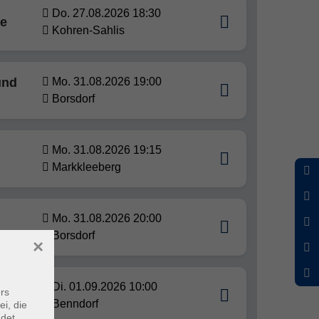
Do. 27.08.2026 18:30
se
Kohren-Sahlis
und
Mo. 31.08.2026 19:00
Borsdorf
Mo. 31.08.2026 19:15
Markkleeberg
Mo. 31.08.2026 20:00
Borsdorf
×
Di. 01.09.2026 10:00
rs
Benndorf
ei, die
ndet