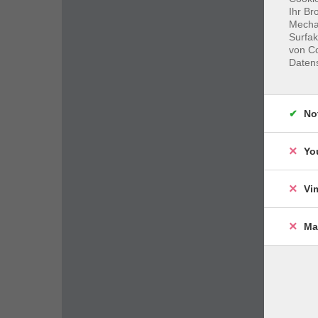
Ihr Br
Mechan
Surfak
von Co
Daten
No
Yo
Vi
Ma