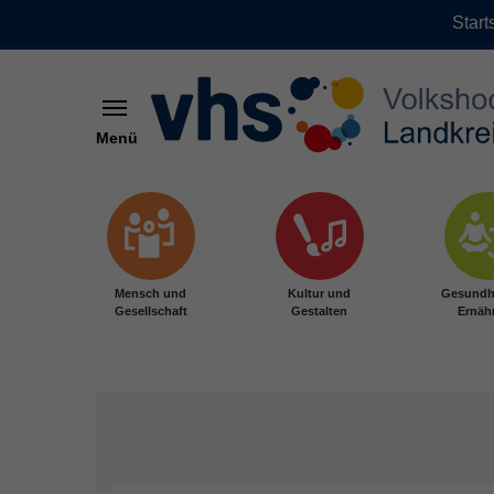
Start
Menü
Zum Hauptinhalt springen
Mensch und
Kultur und
Gesundh
Gesellschaft
Gestalten
Ernäh