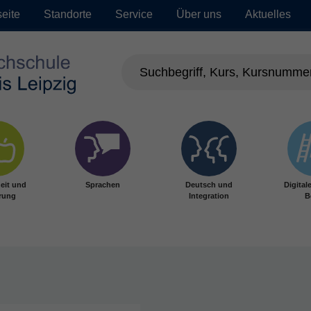
seite
Standorte
Service
Über uns
Aktuelles
eit und
Sprachen
Deutsch und
Digital
rung
Integration
B