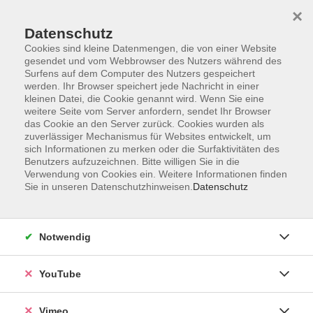
×
Datenschutz
Cookies sind kleine Datenmengen, die von einer Website
gesendet und vom Webbrowser des Nutzers während des
Surfens auf dem Computer des Nutzers gespeichert
Zum Hauptinhalt springen
werden. Ihr Browser speichert jede Nachricht in einer
kleinen Datei, die Cookie genannt wird. Wenn Sie eine
weitere Seite vom Server anfordern, sendet Ihr Browser
Der Kurs konnte nicht gefunden werden.
das Cookie an den Server zurück. Cookies wurden als
zuverlässiger Mechanismus für Websites entwickelt, um
sich Informationen zu merken oder die Surfaktivitäten des
Benutzers aufzuzeichnen. Bitte willigen Sie in die
Verwendung von Cookies ein. Weitere Informationen finden
Sie in unseren Datenschutzhinweisen.
Datenschutz
Impressum
Datenschutzerklärung
AGB und Widerruf
Notwendig
Barrierefreiheit
Vertrag widerrufen
YouTube
Vimeo