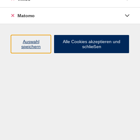
Matomo
Programm
Mensch und Gesellschaft
Auswahl
Alle Cookies akzeptieren und
speichern
schließen
Kultur und Gestalten
Gesundheit und Ernährung
Sprachen
Deutsch und Integration
Digitale Welt und Beruf
Grundbildung
Digitales Lernen
Inhalte