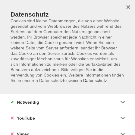
×
Datenschutz
Cookies sind kleine Datenmengen, die von einer Website
gesendet und vom Webbrowser des Nutzers während des
Surfens auf dem Computer des Nutzers gespeichert
Zum Hauptinhalt springen
werden. Ihr Browser speichert jede Nachricht in einer
kleinen Datei, die Cookie genannt wird. Wenn Sie eine
weitere Seite vom Server anfordern, sendet Ihr Browser
Der Kurs konnte nicht gefunden werden.
das Cookie an den Server zurück. Cookies wurden als
zuverlässiger Mechanismus für Websites entwickelt, um
sich Informationen zu merken oder die Surfaktivitäten des
Benutzers aufzuzeichnen. Bitte willigen Sie in die
Verwendung von Cookies ein. Weitere Informationen finden
Sie in unseren Datenschutzhinweisen.
Datenschutz
Impressum
Datenschutzerklärung
AGB und Widerruf
Notwendig
Barrierefreiheit
Vertrag widerrufen
YouTube
Vimeo