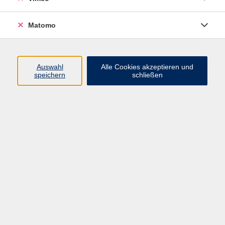
Matomo
Programm
Mensch und Gesellschaft
Auswahl
Alle Cookies akzeptieren und
speichern
schließen
Kultur und Gestalten
Gesundheit und Ernährung
Sprachen
Deutsch und Integration
Digitale Welt und Beruf
Grundbildung
Digitales Lernen
Inhalte