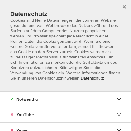
×
Datenschutz
Cookies sind kleine Datenmengen, die von einer Website
gesendet und vom Webbrowser des Nutzers während des
Surfens auf dem Computer des Nutzers gespeichert
Zum Hauptinhalt springen
werden. Ihr Browser speichert jede Nachricht in einer
kleinen Datei, die Cookie genannt wird. Wenn Sie eine
weitere Seite vom Server anfordern, sendet Ihr Browser
Der Kurs konnte nicht gefunden werden.
das Cookie an den Server zurück. Cookies wurden als
zuverlässiger Mechanismus für Websites entwickelt, um
sich Informationen zu merken oder die Surfaktivitäten des
Benutzers aufzuzeichnen. Bitte willigen Sie in die
Verwendung von Cookies ein. Weitere Informationen finden
Sie in unseren Datenschutzhinweisen.
Datenschutz
Impressum
Datenschutzerklärung
AGB und Widerruf
Notwendig
Barrierefreiheit
Vertrag widerrufen
YouTube
Vimeo