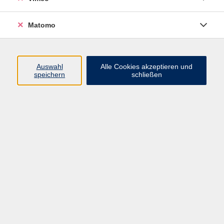
Matomo
Programm
Mensch und Gesellschaft
Auswahl
Alle Cookies akzeptieren und
speichern
schließen
Kultur und Gestalten
Gesundheit und Ernährung
Sprachen
Deutsch und Integration
Digitale Welt und Beruf
Grundbildung
Digitales Lernen
Inhalte