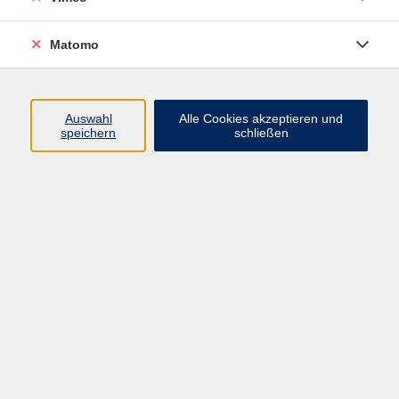
Matomo
Programm
Mensch und Gesellschaft
Auswahl
Alle Cookies akzeptieren und
speichern
schließen
Kultur und Gestalten
Gesundheit und Ernährung
Sprachen
Deutsch und Integration
Digitale Welt und Beruf
Grundbildung
Digitales Lernen
Inhalte