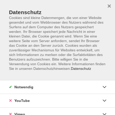
×
Datenschutz
Cookies sind kleine Datenmengen, die von einer Website
gesendet und vom Webbrowser des Nutzers während des
Surfens auf dem Computer des Nutzers gespeichert
Zum Hauptinhalt springen
werden. Ihr Browser speichert jede Nachricht in einer
kleinen Datei, die Cookie genannt wird. Wenn Sie eine
weitere Seite vom Server anfordern, sendet Ihr Browser
Der Kurs konnte nicht gefunden werden.
das Cookie an den Server zurück. Cookies wurden als
zuverlässiger Mechanismus für Websites entwickelt, um
sich Informationen zu merken oder die Surfaktivitäten des
Benutzers aufzuzeichnen. Bitte willigen Sie in die
Verwendung von Cookies ein. Weitere Informationen finden
Sie in unseren Datenschutzhinweisen.
Datenschutz
Impressum
Datenschutzerklärung
AGB und Widerruf
Notwendig
Barrierefreiheit
Vertrag widerrufen
YouTube
Vimeo