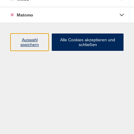
Matomo
Programm
Mensch und Gesellschaft
Auswahl
Alle Cookies akzeptieren und
speichern
schließen
Kultur und Gestalten
Gesundheit und Ernährung
Sprachen
Deutsch und Integration
Digitale Welt und Beruf
Grundbildung
Digitales Lernen
Inhalte