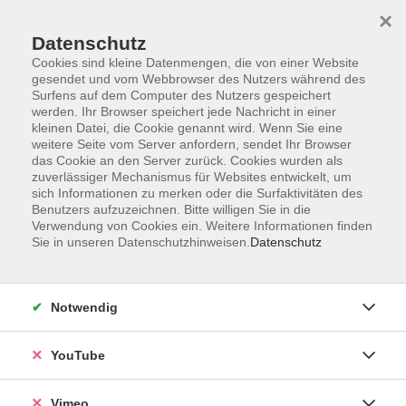
×
Datenschutz
Cookies sind kleine Datenmengen, die von einer Website
gesendet und vom Webbrowser des Nutzers während des
Surfens auf dem Computer des Nutzers gespeichert
Zum Hauptinhalt springen
werden. Ihr Browser speichert jede Nachricht in einer
kleinen Datei, die Cookie genannt wird. Wenn Sie eine
weitere Seite vom Server anfordern, sendet Ihr Browser
Der Kurs konnte nicht gefunden werden.
das Cookie an den Server zurück. Cookies wurden als
zuverlässiger Mechanismus für Websites entwickelt, um
sich Informationen zu merken oder die Surfaktivitäten des
Benutzers aufzuzeichnen. Bitte willigen Sie in die
Verwendung von Cookies ein. Weitere Informationen finden
Sie in unseren Datenschutzhinweisen.
Datenschutz
Impressum
Datenschutzerklärung
AGB und Widerruf
Notwendig
Barrierefreiheit
Vertrag widerrufen
YouTube
Vimeo