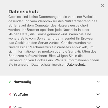
×
Datenschutz
Cookies sind kleine Datenmengen, die von einer Website
gesendet und vom Webbrowser des Nutzers während des
Surfens auf dem Computer des Nutzers gespeichert
Zum Hauptinhalt springen
werden. Ihr Browser speichert jede Nachricht in einer
kleinen Datei, die Cookie genannt wird. Wenn Sie eine
weitere Seite vom Server anfordern, sendet Ihr Browser
Der Kurs konnte nicht gefunden werden.
das Cookie an den Server zurück. Cookies wurden als
zuverlässiger Mechanismus für Websites entwickelt, um
sich Informationen zu merken oder die Surfaktivitäten des
Benutzers aufzuzeichnen. Bitte willigen Sie in die
Verwendung von Cookies ein. Weitere Informationen finden
Sie in unseren Datenschutzhinweisen.
Datenschutz
Impressum
Datenschutzerklärung
AGB und Widerruf
Notwendig
Barrierefreiheit
Vertrag widerrufen
YouTube
Vimeo