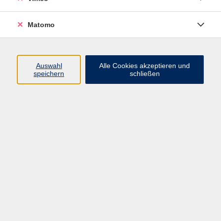
Matomo
Programm
Mensch und Gesellschaft
Auswahl
Alle Cookies akzeptieren und
speichern
schließen
Kultur und Gestalten
Gesundheit und Ernährung
Sprachen
Deutsch und Integration
Digitale Welt und Beruf
Grundbildung
Digitales Lernen
Inhalte