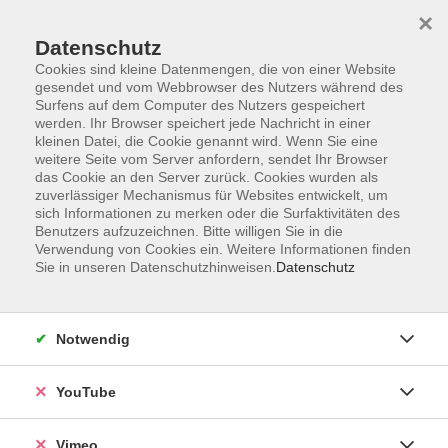
×
Datenschutz
Cookies sind kleine Datenmengen, die von einer Website
gesendet und vom Webbrowser des Nutzers während des
Surfens auf dem Computer des Nutzers gespeichert
Zum Hauptinhalt springen
werden. Ihr Browser speichert jede Nachricht in einer
kleinen Datei, die Cookie genannt wird. Wenn Sie eine
weitere Seite vom Server anfordern, sendet Ihr Browser
Der Kurs konnte nicht gefunden werden.
das Cookie an den Server zurück. Cookies wurden als
zuverlässiger Mechanismus für Websites entwickelt, um
sich Informationen zu merken oder die Surfaktivitäten des
Benutzers aufzuzeichnen. Bitte willigen Sie in die
Verwendung von Cookies ein. Weitere Informationen finden
Sie in unseren Datenschutzhinweisen.
Datenschutz
Impressum
Datenschutzerklärung
AGB und Widerruf
Notwendig
Barrierefreiheit
Vertrag widerrufen
YouTube
Vimeo