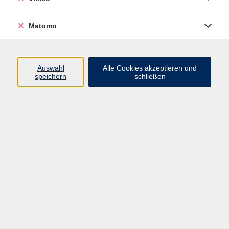
Matomo
Programm
Mensch und Gesellschaft
Auswahl
Alle Cookies akzeptieren und
speichern
schließen
Kultur und Gestalten
Gesundheit und Ernährung
Sprachen
Deutsch und Integration
Digitale Welt und Beruf
Grundbildung
Digitales Lernen
Inhalte