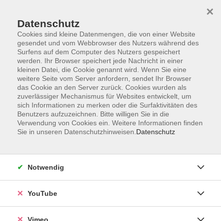
×
Datenschutz
Cookies sind kleine Datenmengen, die von einer Website
gesendet und vom Webbrowser des Nutzers während des
Surfens auf dem Computer des Nutzers gespeichert
Zum Hauptinhalt springen
werden. Ihr Browser speichert jede Nachricht in einer
kleinen Datei, die Cookie genannt wird. Wenn Sie eine
weitere Seite vom Server anfordern, sendet Ihr Browser
Der Kurs konnte nicht gefunden werden.
das Cookie an den Server zurück. Cookies wurden als
zuverlässiger Mechanismus für Websites entwickelt, um
sich Informationen zu merken oder die Surfaktivitäten des
Benutzers aufzuzeichnen. Bitte willigen Sie in die
Verwendung von Cookies ein. Weitere Informationen finden
Sie in unseren Datenschutzhinweisen.
Datenschutz
Impressum
Datenschutzerklärung
AGB und Widerruf
Notwendig
Barrierefreiheit
Vertrag widerrufen
YouTube
Vimeo