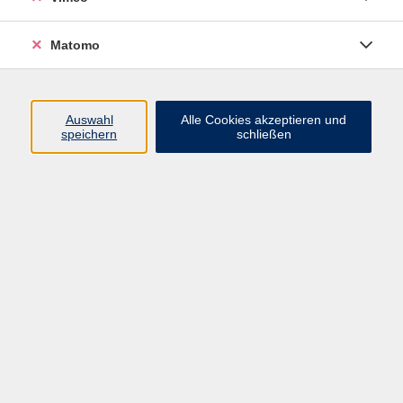
Matomo
Programm
Mensch und Gesellschaft
Auswahl
Alle Cookies akzeptieren und
speichern
schließen
Kultur und Gestalten
Gesundheit und Ernährung
Sprachen
Deutsch und Integration
Digitale Welt und Beruf
Grundbildung
Digitales Lernen
Inhalte