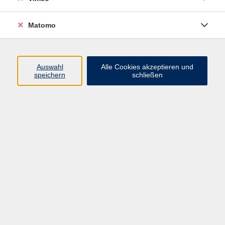
Matomo
Programm
Mensch und Gesellschaft
Auswahl
Alle Cookies akzeptieren und
speichern
schließen
Kultur und Gestalten
Gesundheit und Ernährung
Sprachen
Deutsch und Integration
Digitale Welt und Beruf
Grundbildung
Digitales Lernen
Inhalte