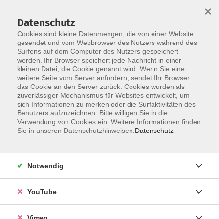
×
Datenschutz
Cookies sind kleine Datenmengen, die von einer Website
gesendet und vom Webbrowser des Nutzers während des
Surfens auf dem Computer des Nutzers gespeichert
Zum Hauptinhalt springen
werden. Ihr Browser speichert jede Nachricht in einer
kleinen Datei, die Cookie genannt wird. Wenn Sie eine
weitere Seite vom Server anfordern, sendet Ihr Browser
Der Kurs konnte nicht gefunden werden.
das Cookie an den Server zurück. Cookies wurden als
zuverlässiger Mechanismus für Websites entwickelt, um
sich Informationen zu merken oder die Surfaktivitäten des
Benutzers aufzuzeichnen. Bitte willigen Sie in die
Verwendung von Cookies ein. Weitere Informationen finden
Impressum
Sie in unseren Datenschutzhinweisen.
Datenschutz
Datenschutzerklärung
AGB und Widerruf
Notwendig
Barrierefreiheit
Vertrag widerrufen
YouTube
Vimeo