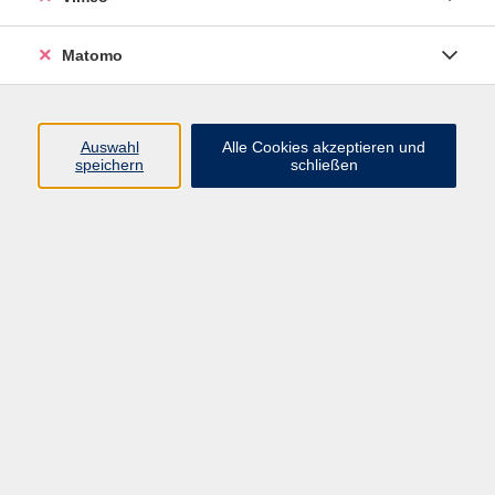
Matomo
Programm
Mensch und Gesellschaft
Auswahl
Alle Cookies akzeptieren und
speichern
schließen
Kultur und Gestalten
Gesundheit und Ernährung
Sprachen
Deutsch und Integration
Digitale Welt und Beruf
Grundbildung
Digitales Lernen
Inhalte