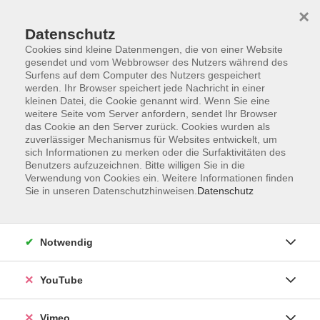
×
Datenschutz
Cookies sind kleine Datenmengen, die von einer Website
gesendet und vom Webbrowser des Nutzers während des
Surfens auf dem Computer des Nutzers gespeichert
Zum Hauptinhalt springen
werden. Ihr Browser speichert jede Nachricht in einer
kleinen Datei, die Cookie genannt wird. Wenn Sie eine
weitere Seite vom Server anfordern, sendet Ihr Browser
Der Kurs konnte nicht gefunden werden.
das Cookie an den Server zurück. Cookies wurden als
zuverlässiger Mechanismus für Websites entwickelt, um
sich Informationen zu merken oder die Surfaktivitäten des
Benutzers aufzuzeichnen. Bitte willigen Sie in die
Verwendung von Cookies ein. Weitere Informationen finden
Sie in unseren Datenschutzhinweisen.
Datenschutz
Impressum
Datenschutzerklärung
AGB und Widerruf
Notwendig
Barrierefreiheit
Vertrag widerrufen
YouTube
Vimeo