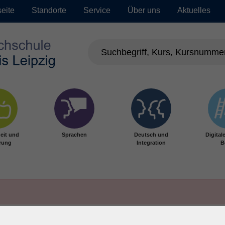
seite
Standorte
Service
Über uns
Aktuelles
eit und
Sprachen
Deutsch und
Digital
rung
Integration
B