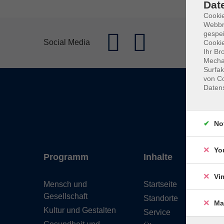
Dat
Cookie
Webbr
gespei
Social Media
Cookie
Ihr Br
Mechan
Surfak
von Co
Daten
No
Yo
Programm
Inhalte
Vi
Mensch und
Startseite
Gesellschaft
Standorte
Ma
Kultur und Gestalten
Service