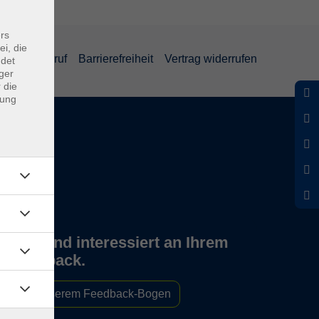
rs
ei, die
und Widerruf
Barrierefreiheit
Vertrag widerrufen
ndet
ger
 die
dung
Wir sind interessiert an Ihrem
Feedback.
Zu unserem Feedback-Bogen