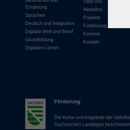
Gesundheit und
Über uns
Ernährung
Aktuelles
Sprachen
Projekte
Deutsch und Integration
Fortbildung
Digitale Welt und Beruf
Karriere
Grundbildung
Kontakt
Digitales Lernen
Förderung
Die Kurse und Angebote der Volkshoc
Sächsischen Landtages beschlosse