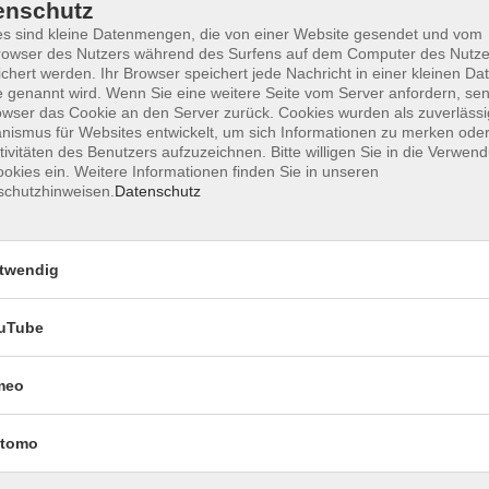
enschutz
s sind kleine Datenmengen, die von einer Website gesendet und vom
owser des Nutzers während des Surfens auf dem Computer des Nutze
chert werden. Ihr Browser speichert jede Nachricht in einer kleinen Dat
Impressum
Datenschutzerklärung
AGB 
 genannt wird. Wenn Sie eine weitere Seite vom Server anfordern, se
owser das Cookie an den Server zurück. Cookies wurden als zuverlässi
ismus für Websites entwickelt, um sich Informationen zu merken oder
tivitäten des Benutzers aufzuzeichnen. Bitte willigen Sie in die Verwen
okies ein. Weitere Informationen finden Sie in unseren
schutzhinweisen.
Datenschutz
twendig
uTube
Rechtliches
meo
Impressum
Datenschutzerklärung
tomo
AGB und Widerruf