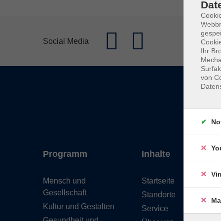
Dat
Cookie
Webbr
gespei
Social Media
Cookie
Ihr Br
Mechan
Surfak
von Co
Daten
No
Yo
Programm
Inhalte
Vi
Mensch und
Startseite
Gesellschaft
Standorte
Ma
Kultur und Gestalten
Service
Gesundheit und