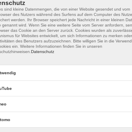
enschutz
s sind kleine Datenmengen, die von einer Website gesendet und vom
owser des Nutzers während des Surfens auf dem Computer des Nutze
chert werden. Ihr Browser speichert jede Nachricht in einer kleinen Dat
Impressum
Datenschutzerklärung
AGB 
 genannt wird. Wenn Sie eine weitere Seite vom Server anfordern, se
owser das Cookie an den Server zurück. Cookies wurden als zuverlässi
ismus für Websites entwickelt, um sich Informationen zu merken oder
tivitäten des Benutzers aufzuzeichnen. Bitte willigen Sie in die Verwen
okies ein. Weitere Informationen finden Sie in unseren
schutzhinweisen.
Datenschutz
twendig
uTube
Rechtliches
meo
Impressum
Datenschutzerklärung
tomo
AGB und Widerruf