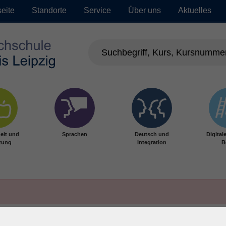
seite
Standorte
Service
Über uns
Aktuelles
eit und
Sprachen
Deutsch und
Digital
rung
Integration
B