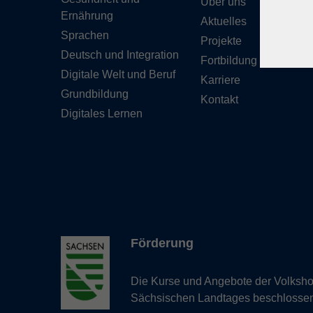
Über uns
Ernährung
Aktuelles
Sprachen
Projekte
Deutsch und Integration
Fortbildung
Digitale Welt und Beruf
Karriere
Grundbildung
Kontakt
Digitales Lernen
Förderung
Die Kurse und Angebote der Volkshoc
Sächsischen Landtages beschlosse