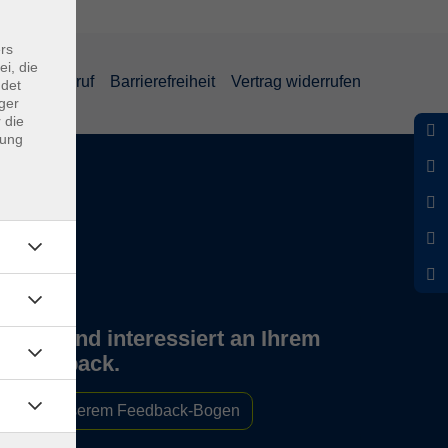
rs
ei, die
und Widerruf
Barrierefreiheit
Vertrag widerrufen
ndet
ger
 die
dung
Wir sind interessiert an Ihrem
Feedback.
Zu unserem Feedback-Bogen