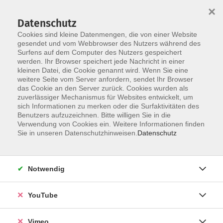
×
Datenschutz
Cookies sind kleine Datenmengen, die von einer Website
gesendet und vom Webbrowser des Nutzers während des
Surfens auf dem Computer des Nutzers gespeichert
Zum Hauptinhalt springen
werden. Ihr Browser speichert jede Nachricht in einer
kleinen Datei, die Cookie genannt wird. Wenn Sie eine
weitere Seite vom Server anfordern, sendet Ihr Browser
Der Kurs konnte nicht gefunden werden.
das Cookie an den Server zurück. Cookies wurden als
zuverlässiger Mechanismus für Websites entwickelt, um
sich Informationen zu merken oder die Surfaktivitäten des
Benutzers aufzuzeichnen. Bitte willigen Sie in die
Verwendung von Cookies ein. Weitere Informationen finden
Impressum
Sie in unseren Datenschutzhinweisen.
Datenschutz
Datenschutzerklärung
AGB und Widerruf
Notwendig
Barrierefreiheit
Vertrag widerrufen
YouTube
Vimeo