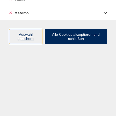
Matomo
Programm
Mensch und Gesellschaft
Auswahl
Alle Cookies akzeptieren und
speichern
schließen
Kultur und Gestalten
Gesundheit und Ernährung
Sprachen
Deutsch und Integration
Digitale Welt und Beruf
Grundbildung
Digitales Lernen
Inhalte