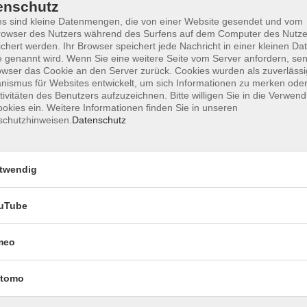
enschutz
s sind kleine Datenmengen, die von einer Website gesendet und vom
owser des Nutzers während des Surfens auf dem Computer des Nutze
chert werden. Ihr Browser speichert jede Nachricht in einer kleinen Dat
Impressum
Datenschutzerklärung
AGB 
 genannt wird. Wenn Sie eine weitere Seite vom Server anfordern, se
owser das Cookie an den Server zurück. Cookies wurden als zuverlässi
ismus für Websites entwickelt, um sich Informationen zu merken oder
tivitäten des Benutzers aufzuzeichnen. Bitte willigen Sie in die Verwen
okies ein. Weitere Informationen finden Sie in unseren
schutzhinweisen.
Datenschutz
twendig
uTube
Rechtliches
meo
Impressum
Datenschutzerklärung
tomo
AGB und Widerruf