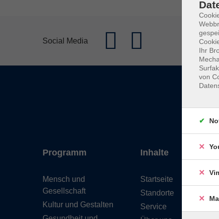
Dat
Cookie
Webbr
gespei
Social Media
Cookie
Ihr Br
Mechan
Surfak
von Co
Daten
No
Yo
Programm
Inhalte
Vi
Mensch und
Startseite
Gesellschaft
Standorte
Ma
Kultur und Gestalten
Service
Gesundheit und