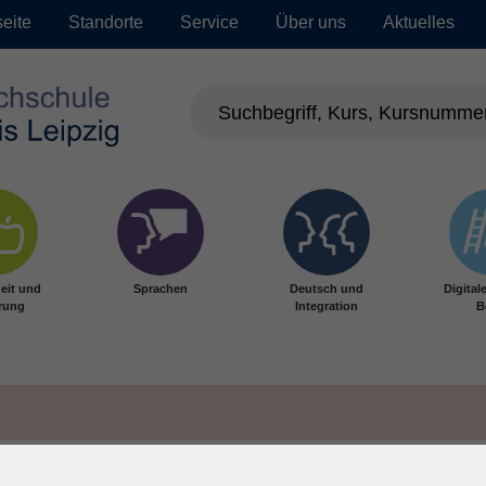
seite
Standorte
Service
Über uns
Aktuelles
eit und
Sprachen
Deutsch und
Digital
rung
Integration
B