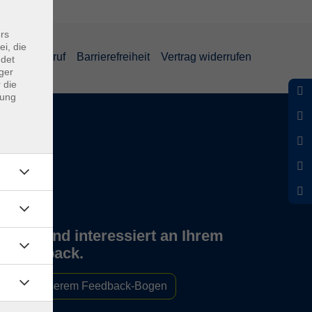
rs
ei, die
und Widerruf
Barrierefreiheit
Vertrag widerrufen
ndet
ger
 die
dung
Wir sind interessiert an Ihrem
Feedback.
Zu unserem Feedback-Bogen