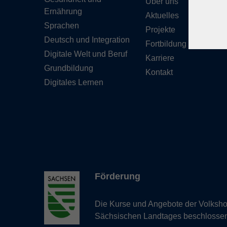
Über uns
Ernährung
Aktuelles
Sprachen
Projekte
Deutsch und Integration
Fortbildung
Digitale Welt und Beruf
Karriere
Grundbildung
Kontakt
Digitales Lernen
Förderung
Die Kurse und Angebote der Volkshoc
Sächsischen Landtages beschlosse