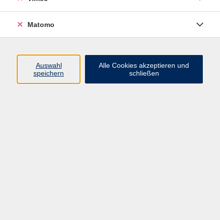
Matomo
Programm
Mensch und Gesellschaft
Auswahl
Alle Cookies akzeptieren und
speichern
schließen
Kultur und Gestalten
Gesundheit und Ernährung
Sprachen
Deutsch und Integration
Digitale Welt und Beruf
Grundbildung
Digitales Lernen
Inhalte