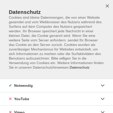
×
Datenschutz
Cookies sind kleine Datenmengen, die von einer Website
gesendet und vom Webbrowser des Nutzers während des
Surfens auf dem Computer des Nutzers gespeichert
Zum Hauptinhalt springen
werden. Ihr Browser speichert jede Nachricht in einer
kleinen Datei, die Cookie genannt wird. Wenn Sie eine
weitere Seite vom Server anfordern, sendet Ihr Browser
Der Kurs konnte nicht gefunden werden.
das Cookie an den Server zurück. Cookies wurden als
zuverlässiger Mechanismus für Websites entwickelt, um
sich Informationen zu merken oder die Surfaktivitäten des
Benutzers aufzuzeichnen. Bitte willigen Sie in die
Verwendung von Cookies ein. Weitere Informationen finden
Sie in unseren Datenschutzhinweisen.
Datenschutz
Impressum
Datenschutzerklärung
AGB und Widerruf
Notwendig
Barrierefreiheit
Vertrag widerrufen
YouTube
Vimeo