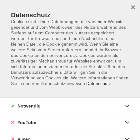
×
Datenschutz
Cookies sind kleine Datenmengen, die von einer Website
gesendet und vom Webbrowser des Nutzers während des
Surfens auf dem Computer des Nutzers gespeichert
Zum Hauptinhalt springen
werden. Ihr Browser speichert jede Nachricht in einer
kleinen Datei, die Cookie genannt wird. Wenn Sie eine
weitere Seite vom Server anfordern, sendet Ihr Browser
Der Kurs konnte nicht gefunden werden.
das Cookie an den Server zurück. Cookies wurden als
zuverlässiger Mechanismus für Websites entwickelt, um
sich Informationen zu merken oder die Surfaktivitäten des
Benutzers aufzuzeichnen. Bitte willigen Sie in die
Verwendung von Cookies ein. Weitere Informationen finden
Sie in unseren Datenschutzhinweisen.
Datenschutz
Impressum
Datenschutzerklärung
AGB und Widerruf
Notwendig
Barrierefreiheit
Vertrag widerrufen
YouTube
Vimeo