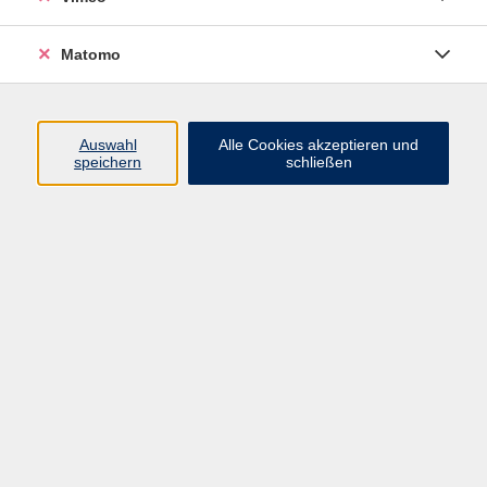
Matomo
Programm
Mensch und Gesellschaft
Auswahl
Alle Cookies akzeptieren und
speichern
schließen
Kultur und Gestalten
Gesundheit und Ernährung
Sprachen
Deutsch und Integration
Digitale Welt und Beruf
Grundbildung
Digitales Lernen
Inhalte