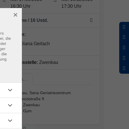
16:30 Uhr
17:30 Uhr
×
12 Termine
/ 16
Ustd.
rs
Dozent*in:
ei, die
ndet
Claudia Diana Gerlach
ger
 die
dung
Geschäftsstelle:
Zwenkau
Zwenkau,…
Zwenkau, Sana Geriatriezentrum
Pestalozzistraße 9
04442 Zwenkau
1.120, Gym.