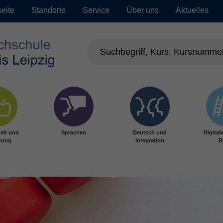
seite
Standorte
Service
Über uns
Aktuelles
eit und
Sprachen
Deutsch und
Digital
rung
Integration
B