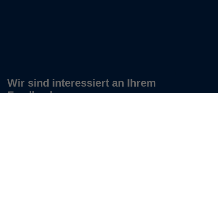
Wir sind interessiert an Ihrem
Feedback.
Zu unserem Feedback-Bogen
Keine Neuigkeiten verpassen!
Newsletter abonnieren