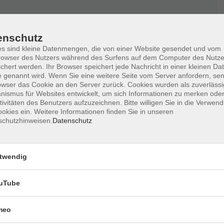
enschutz
s sind kleine Datenmengen, die von einer Website gesendet und vom
owser des Nutzers während des Surfens auf dem Computer des Nutze
chert werden. Ihr Browser speichert jede Nachricht in einer kleinen Dat
 genannt wird. Wenn Sie eine weitere Seite vom Server anfordern, se
owser das Cookie an den Server zurück. Cookies wurden als zuverlässi
ismus für Websites entwickelt, um sich Informationen zu merken oder
tivitäten des Benutzers aufzuzeichnen. Bitte willigen Sie in die Verwen
okies ein. Weitere Informationen finden Sie in unseren
schutzhinweisen.
Datenschutz
Ort / Raum
:30 Uhr
1.120, Gym.
twendig
:30 Uhr
1.120, Gym.
uTube
:30 Uhr
1.120, Gym.
meo