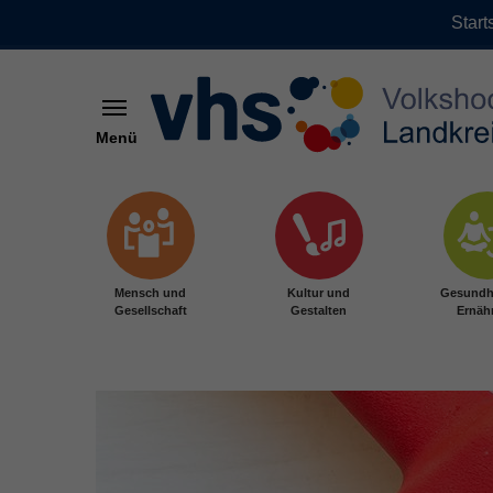
Start
Menü
Zum Hauptinhalt springen
Mensch und
Kultur und
Gesundh
Gesellschaft
Gestalten
Ernäh