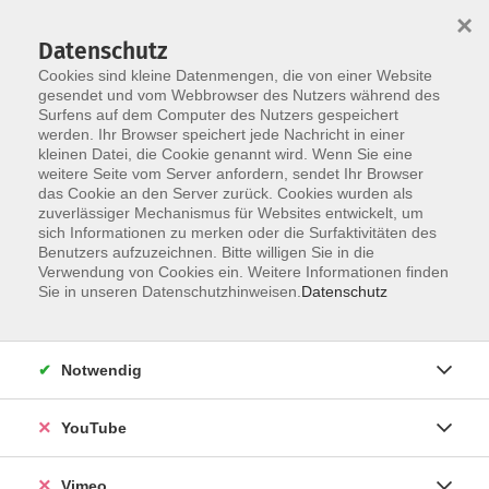
×
Datenschutz
Cookies sind kleine Datenmengen, die von einer Website
gesendet und vom Webbrowser des Nutzers während des
Surfens auf dem Computer des Nutzers gespeichert
Zum Hauptinhalt springen
werden. Ihr Browser speichert jede Nachricht in einer
kleinen Datei, die Cookie genannt wird. Wenn Sie eine
weitere Seite vom Server anfordern, sendet Ihr Browser
das Cookie an den Server zurück. Cookies wurden als
zuverlässiger Mechanismus für Websites entwickelt, um
sich Informationen zu merken oder die Surfaktivitäten des
Benutzers aufzuzeichnen. Bitte willigen Sie in die
Verwendung von Cookies ein. Weitere Informationen finden
Sie in unseren Datenschutzhinweisen.
Datenschutz
Sie sind hier:
Gesundheit und Ernährung
Fitness, Gymnastik, Ausdauer
Notwendig
Gymnastik, Pilates
YouTube
Pilates
Vimeo