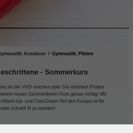
 Gymnastik, Ausdauer
Gymnastik, Pilates
geschrittene - Sommerkurs
-Kurse an der VHS machen oder Sie möchten Pilates
serem neuen Sommerferien-Kurs genau richtig: Mit
m Warm-Up- und Cool-Down-Teil des Kurses ist für
oder schnell fit zu werden!