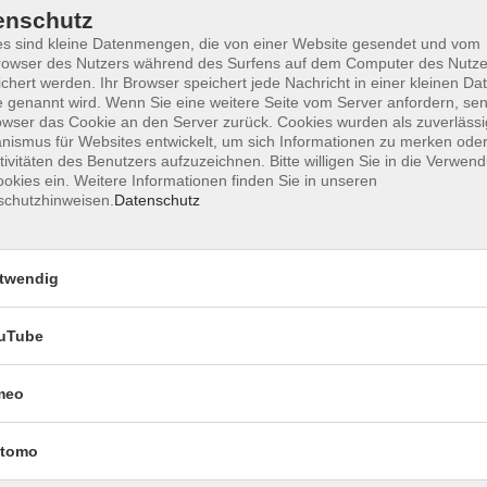
enschutz
s sind kleine Datenmengen, die von einer Website gesendet und vom
owser des Nutzers während des Surfens auf dem Computer des Nutze
chert werden. Ihr Browser speichert jede Nachricht in einer kleinen Dat
Ort / Raum
 genannt wird. Wenn Sie eine weitere Seite vom Server anfordern, se
owser das Cookie an den Server zurück. Cookies wurden als zuverlässi
ismus für Websites entwickelt, um sich Informationen zu merken oder
tivitäten des Benutzers aufzuzeichnen. Bitte willigen Sie in die Verwen
okies ein. Weitere Informationen finden Sie in unseren
9:30 Uhr
Raum 3.03
schutzhinweisen.
Datenschutz
twendig
uTube
meo
tomo