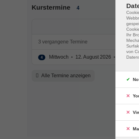
Dat
Kurstermine
4
Cookie
Webbr
gespei
Cookie
Ihr Br
Mechan
3 vergangene Termine
Surfak
von Co
Mittwoch
•
12. August 2026
•
18:00 – 1
Daten
4
Alle Termine anzeigen
No
Yo
Vi
Ma