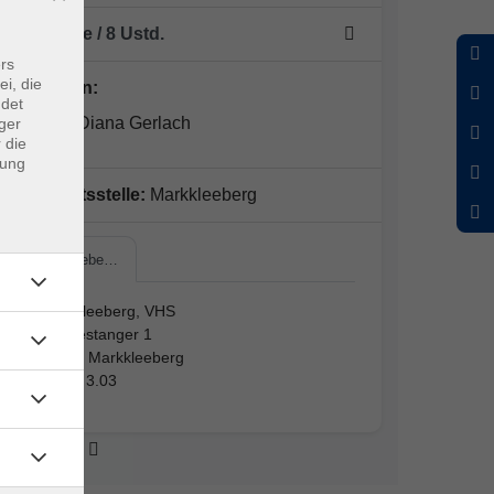
4 Termine
/ 8
Ustd.
rs
ei, die
Dozent*in:
ndet
Claudia Diana Gerlach
ger
 die
dung
Geschäftsstelle:
Markkleeberg
Markkleebe…
Markkleeberg, VHS
Am Festanger 1
04416 Markkleeberg
Raum 3.03