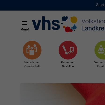
Start
Menü
Zum Hauptinhalt springen
Mensch und
Kultur und
Gesundh
Gesellschaft
Gestalten
Ernäh