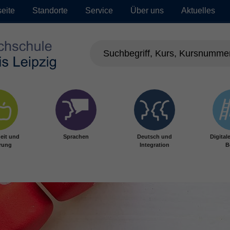
seite
Standorte
Service
Über uns
Aktuelles
eit und
Sprachen
Deutsch und
Digital
rung
Integration
B