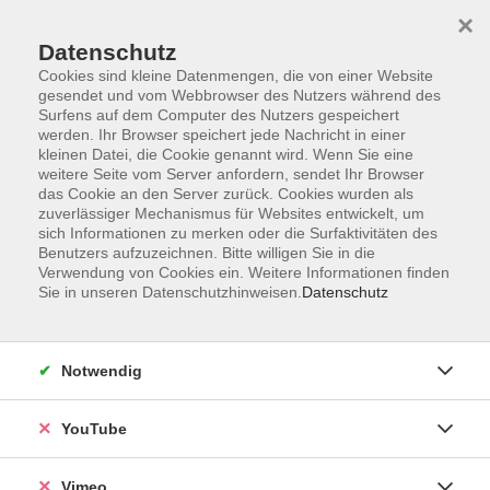
×
Datenschutz
Cookies sind kleine Datenmengen, die von einer Website
gesendet und vom Webbrowser des Nutzers während des
Surfens auf dem Computer des Nutzers gespeichert
Zum Hauptinhalt springen
werden. Ihr Browser speichert jede Nachricht in einer
kleinen Datei, die Cookie genannt wird. Wenn Sie eine
weitere Seite vom Server anfordern, sendet Ihr Browser
Der Kurs konnte nicht gefunden werden.
das Cookie an den Server zurück. Cookies wurden als
zuverlässiger Mechanismus für Websites entwickelt, um
sich Informationen zu merken oder die Surfaktivitäten des
Benutzers aufzuzeichnen. Bitte willigen Sie in die
Verwendung von Cookies ein. Weitere Informationen finden
Sie in unseren Datenschutzhinweisen.
Datenschutz
Impressum
Datenschutzerklärung
AGB und Widerruf
Notwendig
Barrierefreiheit
Vertrag widerrufen
YouTube
Vimeo