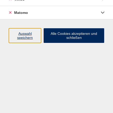
Matomo
Programm
Mensch und Gesellschaft
Auswahl
Alle Cookies akzeptieren und
speichern
schließen
Kultur und Gestalten
Gesundheit und Ernährung
Sprachen
Deutsch und Integration
Digitale Welt und Beruf
Grundbildung
Digitales Lernen
Inhalte