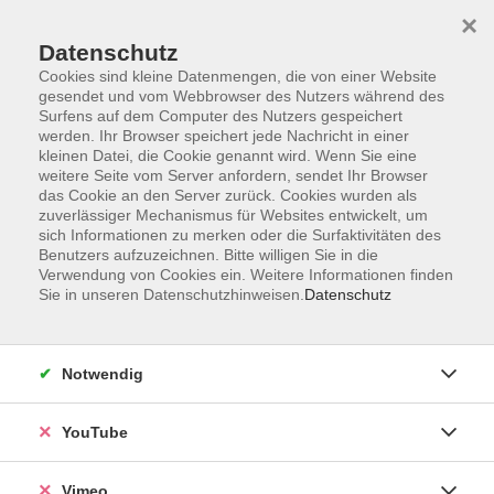
×
Datenschutz
Cookies sind kleine Datenmengen, die von einer Website
gesendet und vom Webbrowser des Nutzers während des
Surfens auf dem Computer des Nutzers gespeichert
Zum Hauptinhalt springen
werden. Ihr Browser speichert jede Nachricht in einer
kleinen Datei, die Cookie genannt wird. Wenn Sie eine
weitere Seite vom Server anfordern, sendet Ihr Browser
Der Kurs konnte nicht gefunden werden.
das Cookie an den Server zurück. Cookies wurden als
zuverlässiger Mechanismus für Websites entwickelt, um
sich Informationen zu merken oder die Surfaktivitäten des
Benutzers aufzuzeichnen. Bitte willigen Sie in die
Verwendung von Cookies ein. Weitere Informationen finden
Sie in unseren Datenschutzhinweisen.
Datenschutz
Impressum
Datenschutzerklärung
AGB und Widerruf
Notwendig
Barrierefreiheit
Vertrag widerrufen
YouTube
Vimeo