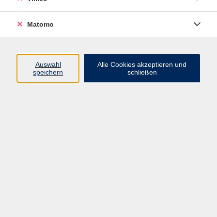
Matomo
Programm
Mensch und Gesellschaft
Auswahl
Alle Cookies akzeptieren und
speichern
schließen
Kultur und Gestalten
Gesundheit und Ernährung
Sprachen
Deutsch und Integration
Digitale Welt und Beruf
Grundbildung
Digitales Lernen
Inhalte