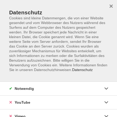
×
Datenschutz
Cookies sind kleine Datenmengen, die von einer Website
gesendet und vom Webbrowser des Nutzers während des
Surfens auf dem Computer des Nutzers gespeichert
Zum Hauptinhalt springen
werden. Ihr Browser speichert jede Nachricht in einer
kleinen Datei, die Cookie genannt wird. Wenn Sie eine
weitere Seite vom Server anfordern, sendet Ihr Browser
das Cookie an den Server zurück. Cookies wurden als
Gesundheit und Psyche
zuverlässiger Mechanismus für Websites entwickelt, um
sich Informationen zu merken oder die Surfaktivitäten des
Benutzers aufzuzeichnen. Bitte willigen Sie in die
Verwendung von Cookies ein. Weitere Informationen finden
Sie in unseren Datenschutzhinweisen.
Datenschutz
20 Kurse
Notwendig
zurück zu Gesundheit und Ernährung
YouTube
Kerstin Ehrlich
Vimeo