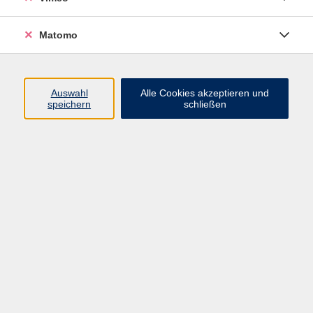
Fachreferentin
03425 9047-22
Matomo
E-Mail senden
Ergebnisse filtern
Auswahl
Alle Cookies akzeptieren und
speichern
schließen
Gesunde Grenzen setzen: klar und ehrlich
Sa. 15.08.2026 13:30
Markkleeberg
Klangmeditation
Do. 20.08.2026 20:00
Markkleeberg