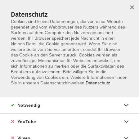
×
Datenschutz
Cookies sind kleine Datenmengen, die von einer Website
gesendet und vom Webbrowser des Nutzers während des
Surfens auf dem Computer des Nutzers gespeichert
Zum Hauptinhalt springen
werden. Ihr Browser speichert jede Nachricht in einer
kleinen Datei, die Cookie genannt wird. Wenn Sie eine
weitere Seite vom Server anfordern, sendet Ihr Browser
Der Kurs konnte nicht gefunden werden.
das Cookie an den Server zurück. Cookies wurden als
zuverlässiger Mechanismus für Websites entwickelt, um
sich Informationen zu merken oder die Surfaktivitäten des
Benutzers aufzuzeichnen. Bitte willigen Sie in die
Verwendung von Cookies ein. Weitere Informationen finden
Impressum
Sie in unseren Datenschutzhinweisen.
Datenschutz
Datenschutzerklärung
AGB und Widerruf
Notwendig
Barrierefreiheit
Vertrag widerrufen
YouTube
Vimeo