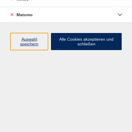
Matomo
Programm
Mensch und Gesellschaft
Auswahl
Alle Cookies akzeptieren und
speichern
schließen
Kultur und Gestalten
Gesundheit und Ernährung
Sprachen
Deutsch und Integration
Digitale Welt und Beruf
Grundbildung
Digitales Lernen
Inhalte