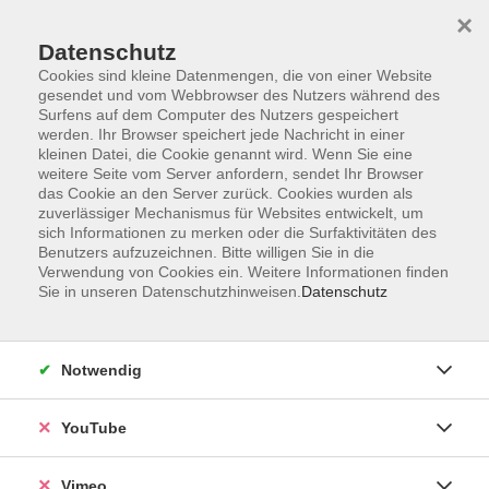
×
Datenschutz
Cookies sind kleine Datenmengen, die von einer Website
gesendet und vom Webbrowser des Nutzers während des
Surfens auf dem Computer des Nutzers gespeichert
Zum Hauptinhalt springen
werden. Ihr Browser speichert jede Nachricht in einer
kleinen Datei, die Cookie genannt wird. Wenn Sie eine
weitere Seite vom Server anfordern, sendet Ihr Browser
das Cookie an den Server zurück. Cookies wurden als
zuverlässiger Mechanismus für Websites entwickelt, um
sich Informationen zu merken oder die Surfaktivitäten des
Benutzers aufzuzeichnen. Bitte willigen Sie in die
Verwendung von Cookies ein. Weitere Informationen finden
Sie in unseren Datenschutzhinweisen.
Datenschutz
Sie sind hier:
Gesundheit und Ernährung
Krankenkassengeförderte Kurse
Notwendig
YouTube
Hatha-Yoga
Durch Körperübungen (Asanas) lösen sich
Vimeo