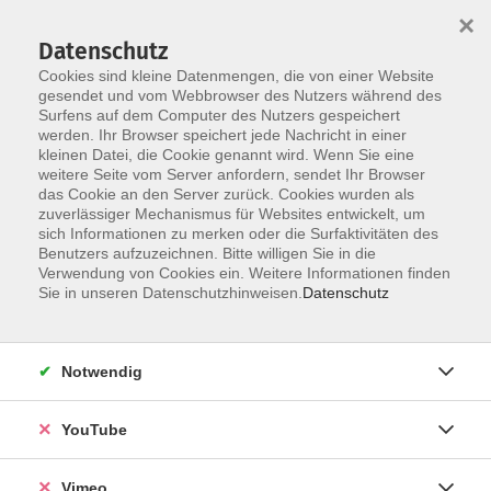
×
Datenschutz
Cookies sind kleine Datenmengen, die von einer Website
gesendet und vom Webbrowser des Nutzers während des
Surfens auf dem Computer des Nutzers gespeichert
Zum Hauptinhalt springen
werden. Ihr Browser speichert jede Nachricht in einer
kleinen Datei, die Cookie genannt wird. Wenn Sie eine
weitere Seite vom Server anfordern, sendet Ihr Browser
das Cookie an den Server zurück. Cookies wurden als
zuverlässiger Mechanismus für Websites entwickelt, um
sich Informationen zu merken oder die Surfaktivitäten des
Benutzers aufzuzeichnen. Bitte willigen Sie in die
Verwendung von Cookies ein. Weitere Informationen finden
Sie in unseren Datenschutzhinweisen.
Datenschutz
Sie sind hier:
Gesundheit und Ernährung
Krankenkassengeförderte Kurse
Notwendig
Pilates
YouTube
Lernen Sie das komplexe Ganzkörpertraining nach
Vimeo