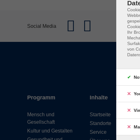
Dat
Cookie
Webbr
gespei
Social Media
Cookie
Ihr Br
Mechan
Surfak
von Co
Daten
No
Yo
Programm
Inhalte
Vi
Mensch und
Startseite
Gesellschaft
Standorte
Ma
Kultur und Gestalten
Service
Gesundheit und