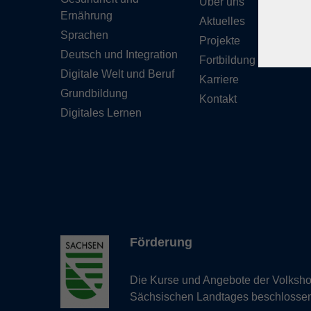
Über uns
Ernährung
Aktuelles
Sprachen
Projekte
Deutsch und Integration
Fortbildung
Digitale Welt und Beruf
Karriere
Grundbildung
Kontakt
Digitales Lernen
Förderung
Die Kurse und Angebote der Volkshoc
Sächsischen Landtages beschlosse