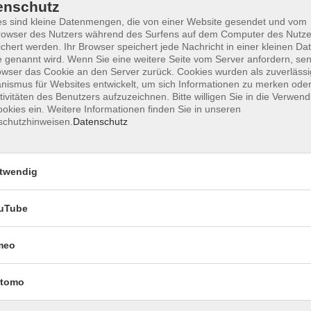
enschutz
s sind kleine Datenmengen, die von einer Website gesendet und vom
owser des Nutzers während des Surfens auf dem Computer des Nutze
chert werden. Ihr Browser speichert jede Nachricht in einer kleinen Dat
Impressum
Datenschutzerklärung
AGB 
 genannt wird. Wenn Sie eine weitere Seite vom Server anfordern, se
owser das Cookie an den Server zurück. Cookies wurden als zuverlässi
ismus für Websites entwickelt, um sich Informationen zu merken oder
tivitäten des Benutzers aufzuzeichnen. Bitte willigen Sie in die Verwen
okies ein. Weitere Informationen finden Sie in unseren
schutzhinweisen.
Datenschutz
twendig
uTube
Rechtliches
meo
Impressum
Datenschutzerklärung
tomo
AGB und Widerruf