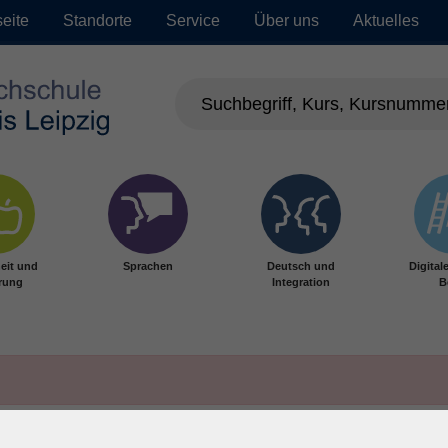
seite
Standorte
Service
Über uns
Aktuelles
eit und
Sprachen
Deutsch und
Digital
rung
Integration
B