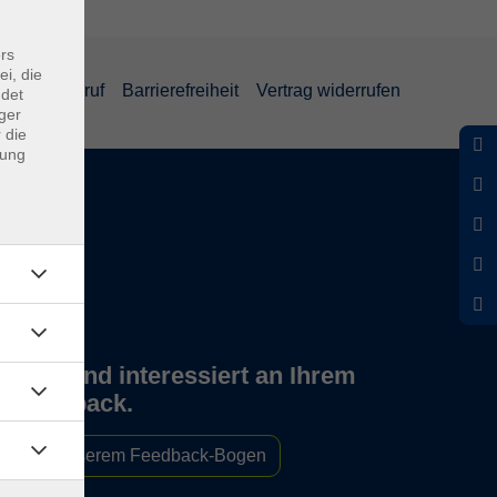
rs
ei, die
und Widerruf
Barrierefreiheit
Vertrag widerrufen
ndet
ger
 die
dung
Wir sind interessiert an Ihrem
Feedback.
Zu unserem Feedback-Bogen