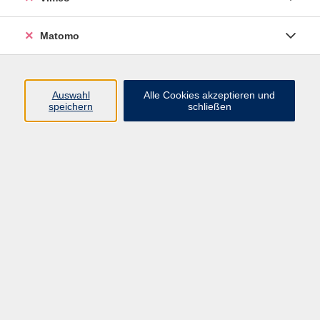
Matomo
Programm
Mensch und Gesellschaft
Auswahl
Alle Cookies akzeptieren und
speichern
schließen
Kultur und Gestalten
Gesundheit und Ernährung
Sprachen
Deutsch und Integration
Digitale Welt und Beruf
Grundbildung
Digitales Lernen
Inhalte