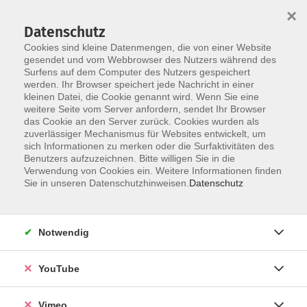
×
Datenschutz
Cookies sind kleine Datenmengen, die von einer Website
gesendet und vom Webbrowser des Nutzers während des
Surfens auf dem Computer des Nutzers gespeichert
Zum Hauptinhalt springen
werden. Ihr Browser speichert jede Nachricht in einer
kleinen Datei, die Cookie genannt wird. Wenn Sie eine
weitere Seite vom Server anfordern, sendet Ihr Browser
Der Kurs konnte nicht gefunden werden.
das Cookie an den Server zurück. Cookies wurden als
zuverlässiger Mechanismus für Websites entwickelt, um
sich Informationen zu merken oder die Surfaktivitäten des
Benutzers aufzuzeichnen. Bitte willigen Sie in die
Verwendung von Cookies ein. Weitere Informationen finden
Impressum
Sie in unseren Datenschutzhinweisen.
Datenschutz
Datenschutzerklärung
AGB und Widerruf
Notwendig
Barrierefreiheit
Vertrag widerrufen
YouTube
Vimeo