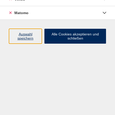
Matomo
Programm
Mensch und Gesellschaft
Auswahl
Alle Cookies akzeptieren und
speichern
schließen
Kultur und Gestalten
Gesundheit und Ernährung
Sprachen
Deutsch und Integration
Digitale Welt und Beruf
Grundbildung
Digitales Lernen
Inhalte