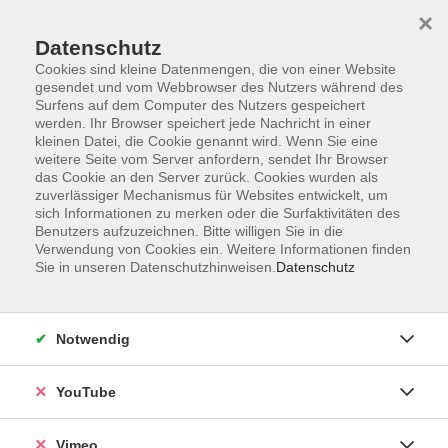
×
Datenschutz
Cookies sind kleine Datenmengen, die von einer Website
gesendet und vom Webbrowser des Nutzers während des
Surfens auf dem Computer des Nutzers gespeichert
Zum Hauptinhalt springen
werden. Ihr Browser speichert jede Nachricht in einer
kleinen Datei, die Cookie genannt wird. Wenn Sie eine
weitere Seite vom Server anfordern, sendet Ihr Browser
Der Kurs konnte nicht gefunden werden.
das Cookie an den Server zurück. Cookies wurden als
zuverlässiger Mechanismus für Websites entwickelt, um
sich Informationen zu merken oder die Surfaktivitäten des
Benutzers aufzuzeichnen. Bitte willigen Sie in die
Verwendung von Cookies ein. Weitere Informationen finden
Sie in unseren Datenschutzhinweisen.
Datenschutz
Impressum
Datenschutzerklärung
AGB und Widerruf
Notwendig
Barrierefreiheit
Vertrag widerrufen
YouTube
Vimeo