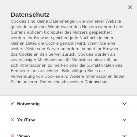
×
Datenschutz
Cookies sind kleine Datenmengen, die von einer Website
gesendet und vom Webbrowser des Nutzers während des
Surfens auf dem Computer des Nutzers gespeichert
Zum Hauptinhalt springen
werden. Ihr Browser speichert jede Nachricht in einer
kleinen Datei, die Cookie genannt wird. Wenn Sie eine
weitere Seite vom Server anfordern, sendet Ihr Browser
Der Kurs konnte nicht gefunden werden.
das Cookie an den Server zurück. Cookies wurden als
zuverlässiger Mechanismus für Websites entwickelt, um
sich Informationen zu merken oder die Surfaktivitäten des
Benutzers aufzuzeichnen. Bitte willigen Sie in die
Verwendung von Cookies ein. Weitere Informationen finden
Sie in unseren Datenschutzhinweisen.
Datenschutz
Impressum
Datenschutzerklärung
AGB und Widerruf
Notwendig
Barrierefreiheit
Vertrag widerrufen
YouTube
Vimeo