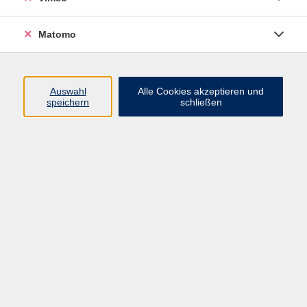
Matomo
Programm
Mensch und Gesellschaft
Auswahl
Alle Cookies akzeptieren und
speichern
schließen
Kultur und Gestalten
Gesundheit und Ernährung
Sprachen
Deutsch und Integration
Digitale Welt und Beruf
Grundbildung
Digitales Lernen
Inhalte