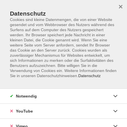
×
Datenschutz
Cookies sind kleine Datenmengen, die von einer Website
gesendet und vom Webbrowser des Nutzers während des
Surfens auf dem Computer des Nutzers gespeichert
Zum Hauptinhalt springen
werden. Ihr Browser speichert jede Nachricht in einer
kleinen Datei, die Cookie genannt wird. Wenn Sie eine
weitere Seite vom Server anfordern, sendet Ihr Browser
das Cookie an den Server zurück. Cookies wurden als
zuverlässiger Mechanismus für Websites entwickelt, um
sich Informationen zu merken oder die Surfaktivitäten des
Benutzers aufzuzeichnen. Bitte willigen Sie in die
Verwendung von Cookies ein. Weitere Informationen finden
Sie in unseren Datenschutzhinweisen.
Datenschutz
Sie sind hier:
Gesundheit und Ernährung
Fitness, Gymnastik, Ausdauer
Notwendig
Gymnastik, Pilates
YouTube
Pilates
Vimeo