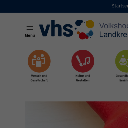
Startse
Menü
Zum Hauptinhalt springen
Mensch und
Kultur und
Gesundhe
Gesellschaft
Gestalten
Ernäh