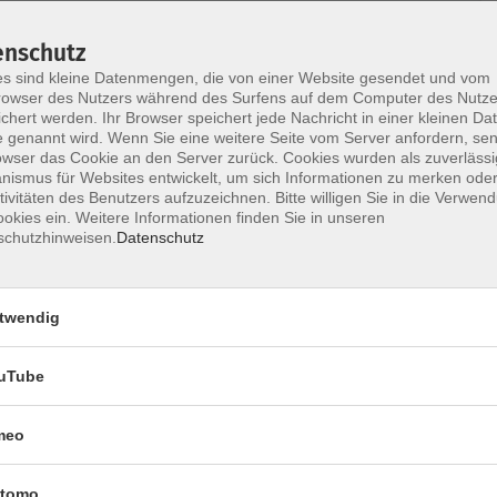
enschutz
s sind kleine Datenmengen, die von einer Website gesendet und vom
owser des Nutzers während des Surfens auf dem Computer des Nutze
chert werden. Ihr Browser speichert jede Nachricht in einer kleinen Dat
 genannt wird. Wenn Sie eine weitere Seite vom Server anfordern, se
owser das Cookie an den Server zurück. Cookies wurden als zuverlässi
Ort / Raum
ismus für Websites entwickelt, um sich Informationen zu merken oder
tivitäten des Benutzers aufzuzeichnen. Bitte willigen Sie in die Verwen
okies ein. Weitere Informationen finden Sie in unseren
schutzhinweisen.
Datenschutz
:00 Uhr
Raum 3.03
twendig
:00 Uhr
Raum 3.03
uTube
 – 10:00 Uhr
Raum 3.03
meo
 – 10:00 Uhr
Raum 3.03
tomo