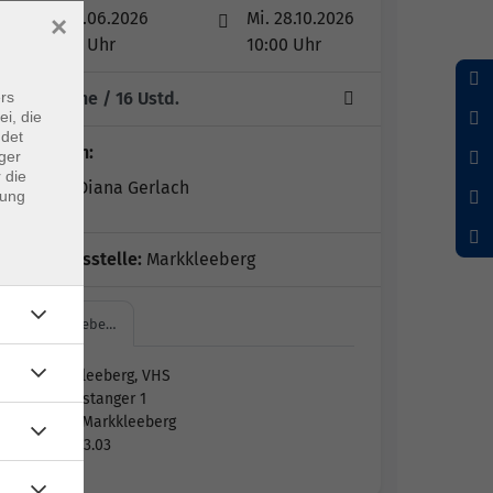
Mi. 17.06.2026
Mi. 28.10.2026
×
09:00 Uhr
10:00 Uhr
rs
12 Termine
/ 16
Ustd.
ei, die
ndet
Dozent*in:
ger
 die
Claudia Diana Gerlach
dung
Geschäftsstelle:
Markkleeberg
Markkleebe…
Markkleeberg, VHS
Am Festanger 1
04416 Markkleeberg
Raum 3.03