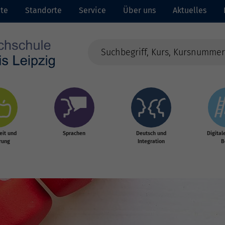
ite
Standorte
Service
Über uns
Aktuelles
it und
Sprachen
Deutsch und
Digital
rung
Integration
B