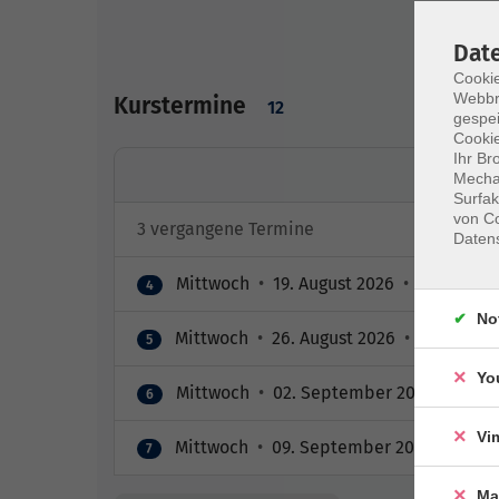
Dat
Cookie
Webbr
Kurstermine
12
gespei
Cookie
Ihr Br
Mechan
Surfak
von Co
3 vergangene Termine
Daten
Mittwoch
•
19. August 2026
•
09:00 – 10
4
No
Mittwoch
•
26. August 2026
•
09:00 – 10
5
Yo
Mittwoch
•
02. September 2026
•
09:00
6
Vi
Mittwoch
•
09. September 2026
•
09:00
7
Ma