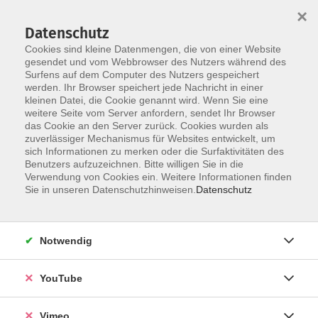
×
Datenschutz
Cookies sind kleine Datenmengen, die von einer Website
gesendet und vom Webbrowser des Nutzers während des
Surfens auf dem Computer des Nutzers gespeichert
Zum Hauptinhalt springen
werden. Ihr Browser speichert jede Nachricht in einer
kleinen Datei, die Cookie genannt wird. Wenn Sie eine
weitere Seite vom Server anfordern, sendet Ihr Browser
das Cookie an den Server zurück. Cookies wurden als
zuverlässiger Mechanismus für Websites entwickelt, um
sich Informationen zu merken oder die Surfaktivitäten des
Benutzers aufzuzeichnen. Bitte willigen Sie in die
Verwendung von Cookies ein. Weitere Informationen finden
Sie in unseren Datenschutzhinweisen.
Datenschutz
Sie sind hier:
Gesundheit und Ernährung
Fitness, Gymnastik, Ausdauer
Notwendig
Gymnastik, Pilates
YouTube
Pilates
Vimeo