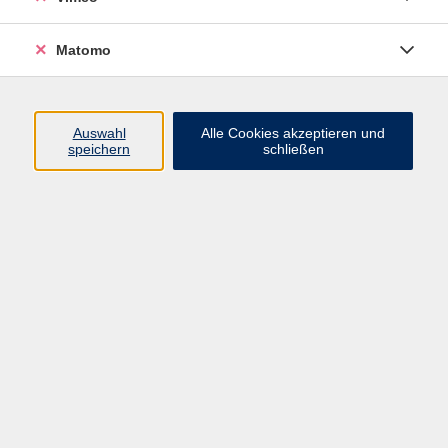
Matomo
Programm
Mensch und Gesellschaft
Auswahl
Alle Cookies akzeptieren und
speichern
schließen
Kultur und Gestalten
Gesundheit und Ernährung
Sprachen
Deutsch und Integration
Digitale Welt und Beruf
Grundbildung
Digitales Lernen
Inhalte