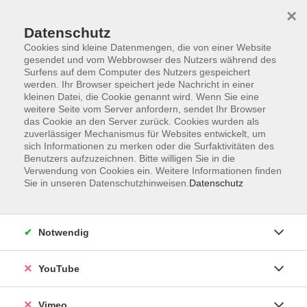
×
Datenschutz
Cookies sind kleine Datenmengen, die von einer Website
gesendet und vom Webbrowser des Nutzers während des
Surfens auf dem Computer des Nutzers gespeichert
Zum Hauptinhalt springen
werden. Ihr Browser speichert jede Nachricht in einer
kleinen Datei, die Cookie genannt wird. Wenn Sie eine
weitere Seite vom Server anfordern, sendet Ihr Browser
Der Kurs konnte nicht gefunden werden.
das Cookie an den Server zurück. Cookies wurden als
zuverlässiger Mechanismus für Websites entwickelt, um
sich Informationen zu merken oder die Surfaktivitäten des
Benutzers aufzuzeichnen. Bitte willigen Sie in die
Verwendung von Cookies ein. Weitere Informationen finden
Sie in unseren Datenschutzhinweisen.
Datenschutz
Impressum
Datenschutzerklärung
AGB und Widerruf
Notwendig
Barrierefreiheit
Vertrag widerrufen
YouTube
Vimeo