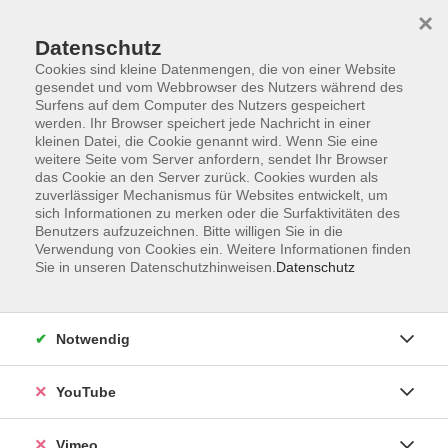
×
Datenschutz
Cookies sind kleine Datenmengen, die von einer Website
gesendet und vom Webbrowser des Nutzers während des
Surfens auf dem Computer des Nutzers gespeichert
Zum Hauptinhalt springen
werden. Ihr Browser speichert jede Nachricht in einer
kleinen Datei, die Cookie genannt wird. Wenn Sie eine
weitere Seite vom Server anfordern, sendet Ihr Browser
Der Kurs konnte nicht gefunden werden.
das Cookie an den Server zurück. Cookies wurden als
zuverlässiger Mechanismus für Websites entwickelt, um
sich Informationen zu merken oder die Surfaktivitäten des
Benutzers aufzuzeichnen. Bitte willigen Sie in die
Verwendung von Cookies ein. Weitere Informationen finden
Sie in unseren Datenschutzhinweisen.
Datenschutz
Impressum
Datenschutzerklärung
AGB und Widerruf
Notwendig
Barrierefreiheit
Vertrag widerrufen
YouTube
Vimeo