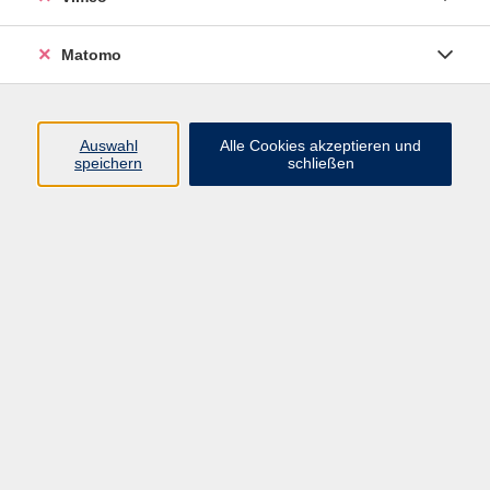
Matomo
Programm
Mensch und Gesellschaft
Auswahl
Alle Cookies akzeptieren und
speichern
schließen
Kultur und Gestalten
Gesundheit und Ernährung
Sprachen
Deutsch und Integration
Digitale Welt und Beruf
Grundbildung
Digitales Lernen
Inhalte