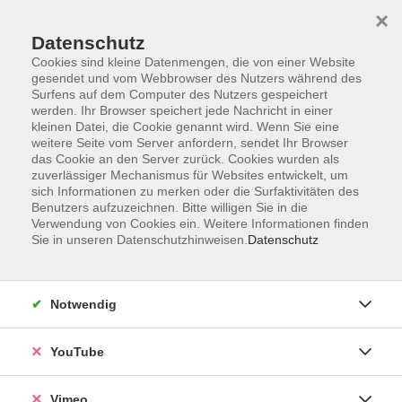
×
Datenschutz
Cookies sind kleine Datenmengen, die von einer Website
gesendet und vom Webbrowser des Nutzers während des
Surfens auf dem Computer des Nutzers gespeichert
Zum Hauptinhalt springen
werden. Ihr Browser speichert jede Nachricht in einer
kleinen Datei, die Cookie genannt wird. Wenn Sie eine
weitere Seite vom Server anfordern, sendet Ihr Browser
Der Kurs konnte nicht gefunden werden.
das Cookie an den Server zurück. Cookies wurden als
zuverlässiger Mechanismus für Websites entwickelt, um
sich Informationen zu merken oder die Surfaktivitäten des
Benutzers aufzuzeichnen. Bitte willigen Sie in die
Verwendung von Cookies ein. Weitere Informationen finden
Sie in unseren Datenschutzhinweisen.
Datenschutz
Impressum
Datenschutzerklärung
AGB und Widerruf
Notwendig
Barrierefreiheit
Vertrag widerrufen
YouTube
Vimeo