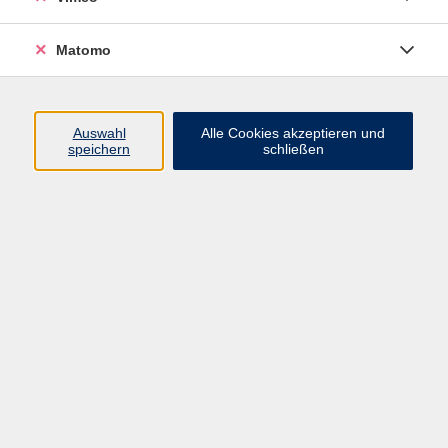
Matomo
Programm
Mensch und Gesellschaft
Auswahl
Alle Cookies akzeptieren und
speichern
schließen
Kultur und Gestalten
Gesundheit und Ernährung
Sprachen
Deutsch und Integration
Digitale Welt und Beruf
Grundbildung
Digitales Lernen
Inhalte