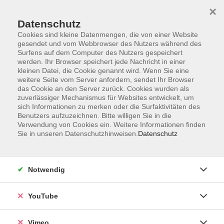
×
Datenschutz
Cookies sind kleine Datenmengen, die von einer Website
gesendet und vom Webbrowser des Nutzers während des
Surfens auf dem Computer des Nutzers gespeichert
Zum Hauptinhalt springen
werden. Ihr Browser speichert jede Nachricht in einer
kleinen Datei, die Cookie genannt wird. Wenn Sie eine
weitere Seite vom Server anfordern, sendet Ihr Browser
das Cookie an den Server zurück. Cookies wurden als
zuverlässiger Mechanismus für Websites entwickelt, um
sich Informationen zu merken oder die Surfaktivitäten des
Benutzers aufzuzeichnen. Bitte willigen Sie in die
Verwendung von Cookies ein. Weitere Informationen finden
Sie in unseren Datenschutzhinweisen.
Datenschutz
Sie sind hier:
Gesundheit und Ernährung
Fitness, Gymnastik, Ausdauer
Notwendig
Gymnastik, Pilates
YouTube
Pilates
Vimeo