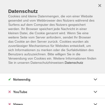
×
Datenschutz
Cookies sind kleine Datenmengen, die von einer Website
gesendet und vom Webbrowser des Nutzers während des
Surfens auf dem Computer des Nutzers gespeichert
Zum Hauptinhalt springen
werden. Ihr Browser speichert jede Nachricht in einer
kleinen Datei, die Cookie genannt wird. Wenn Sie eine
weitere Seite vom Server anfordern, sendet Ihr Browser
Der Kurs konnte nicht gefunden werden.
das Cookie an den Server zurück. Cookies wurden als
zuverlässiger Mechanismus für Websites entwickelt, um
sich Informationen zu merken oder die Surfaktivitäten des
Benutzers aufzuzeichnen. Bitte willigen Sie in die
Verwendung von Cookies ein. Weitere Informationen finden
Sie in unseren Datenschutzhinweisen.
Datenschutz
Impressum
Datenschutzerklärung
AGB und Widerruf
Notwendig
Barrierefreiheit
Vertrag widerrufen
YouTube
Vimeo