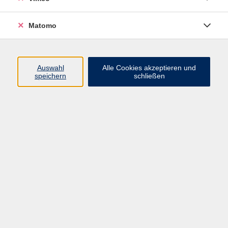
Matomo
Programm
Mensch und Gesellschaft
Auswahl
Alle Cookies akzeptieren und
speichern
schließen
Kultur und Gestalten
Gesundheit und Ernährung
Sprachen
Deutsch und Integration
Digitale Welt und Beruf
Grundbildung
Digitales Lernen
Inhalte