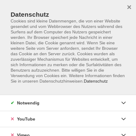
×
Datenschutz
Cookies sind kleine Datenmengen, die von einer Website
gesendet und vom Webbrowser des Nutzers während des
Surfens auf dem Computer des Nutzers gespeichert
Zum Hauptinhalt springen
werden. Ihr Browser speichert jede Nachricht in einer
kleinen Datei, die Cookie genannt wird. Wenn Sie eine
weitere Seite vom Server anfordern, sendet Ihr Browser
das Cookie an den Server zurück. Cookies wurden als
zuverlässiger Mechanismus für Websites entwickelt, um
sich Informationen zu merken oder die Surfaktivitäten des
Benutzers aufzuzeichnen. Bitte willigen Sie in die
Verwendung von Cookies ein. Weitere Informationen finden
Sie in unseren Datenschutzhinweisen.
Datenschutz
Sie sind hier:
Kultur und Gestalten
Musik, Rhythmik
Notwendig
Gitarre für Erwachsene Anfänger und
Wiedereinsteiger
YouTube
In diesem praxisorientierten Kurs lernen Sie, wie Sie
Vimeo