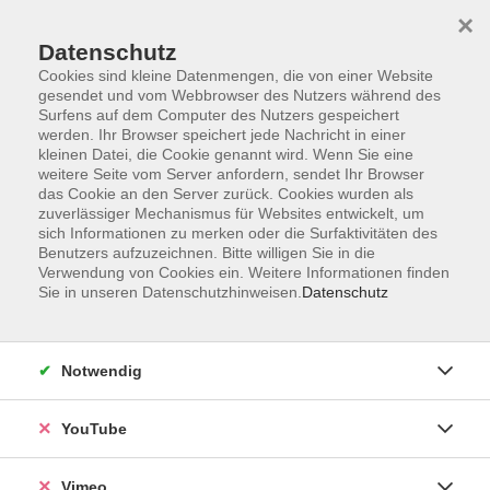
×
Datenschutz
Cookies sind kleine Datenmengen, die von einer Website
gesendet und vom Webbrowser des Nutzers während des
Surfens auf dem Computer des Nutzers gespeichert
Zum Hauptinhalt springen
werden. Ihr Browser speichert jede Nachricht in einer
kleinen Datei, die Cookie genannt wird. Wenn Sie eine
weitere Seite vom Server anfordern, sendet Ihr Browser
das Cookie an den Server zurück. Cookies wurden als
zuverlässiger Mechanismus für Websites entwickelt, um
sich Informationen zu merken oder die Surfaktivitäten des
Benutzers aufzuzeichnen. Bitte willigen Sie in die
Verwendung von Cookies ein. Weitere Informationen finden
Sie in unseren Datenschutzhinweisen.
Datenschutz
Sie sind hier:
Kultur und Gestalten
Keramik
Notwendig
Keramik
YouTube
Die Werkstatt öffnet die Türen. Hier treffen sich
Gleichgesinnte, die sich mit Ton und dessen
Vimeo