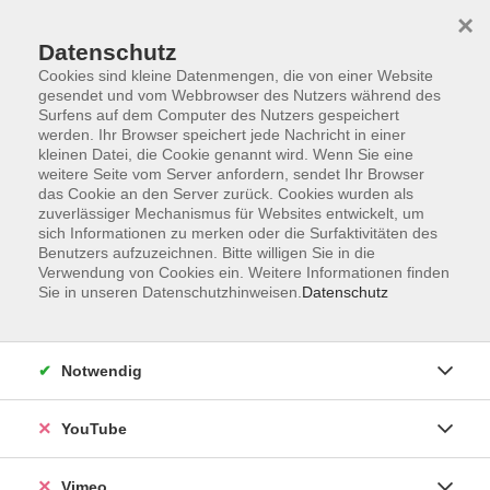
×
Datenschutz
Cookies sind kleine Datenmengen, die von einer Website
gesendet und vom Webbrowser des Nutzers während des
Surfens auf dem Computer des Nutzers gespeichert
Zum Hauptinhalt springen
werden. Ihr Browser speichert jede Nachricht in einer
kleinen Datei, die Cookie genannt wird. Wenn Sie eine
weitere Seite vom Server anfordern, sendet Ihr Browser
Der Kurs konnte nicht gefunden werden.
das Cookie an den Server zurück. Cookies wurden als
zuverlässiger Mechanismus für Websites entwickelt, um
sich Informationen zu merken oder die Surfaktivitäten des
Benutzers aufzuzeichnen. Bitte willigen Sie in die
Verwendung von Cookies ein. Weitere Informationen finden
Sie in unseren Datenschutzhinweisen.
Datenschutz
Impressum
Datenschutzerklärung
AGB und Widerruf
Notwendig
Barrierefreiheit
Vertrag widerrufen
YouTube
Vimeo