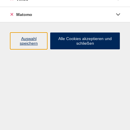
Matomo
Programm
Mensch und Gesellschaft
Auswahl
Alle Cookies akzeptieren und
speichern
schließen
Kultur und Gestalten
Gesundheit und Ernährung
Sprachen
Deutsch und Integration
Digitale Welt und Beruf
Grundbildung
Digitales Lernen
Inhalte