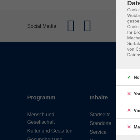
Dat
Cookie
Webbr
gespei
Social Media
Cookie
Ihr Br
Mechan
Surfak
von Co
Daten
No
Yo
Programm
Inhalte
Vi
Mensch und
Startseite
Gesellschaft
Standorte
Ma
Kultur und Gestalten
Service
Gesundheit und