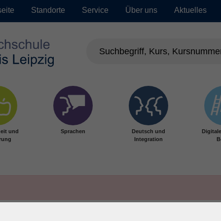
seite
Standorte
Service
Über uns
Aktuelles
eit und
Sprachen
Deutsch und
Digital
rung
Integration
B