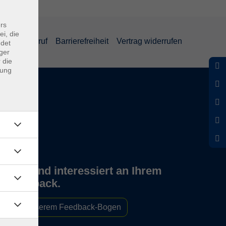
rs
ei, die
und Widerruf
Barrierefreiheit
Vertrag widerrufen
ndet
ger
 die
dung
Wir sind interessiert an Ihrem
Feedback.
Zu unserem Feedback-Bogen