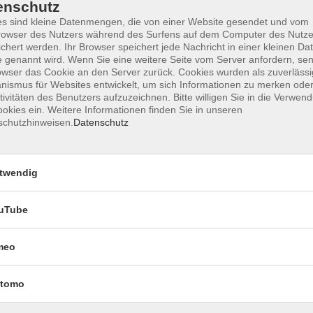
enschutz
s sind kleine Datenmengen, die von einer Website gesendet und vom
owser des Nutzers während des Surfens auf dem Computer des Nutze
chert werden. Ihr Browser speichert jede Nachricht in einer kleinen Dat
Impressum
Datenschutzerklärung
AGB 
 genannt wird. Wenn Sie eine weitere Seite vom Server anfordern, se
owser das Cookie an den Server zurück. Cookies wurden als zuverlässi
ismus für Websites entwickelt, um sich Informationen zu merken oder
tivitäten des Benutzers aufzuzeichnen. Bitte willigen Sie in die Verwen
okies ein. Weitere Informationen finden Sie in unseren
schutzhinweisen.
Datenschutz
twendig
uTube
Rechtliches
meo
Impressum
Datenschutzerklärung
tomo
AGB und Widerruf