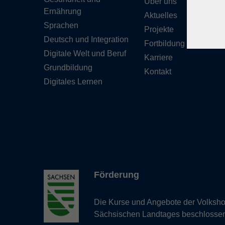
Über uns
Ernährung
Aktuelles
Sprachen
Projekte
Deutsch und Integration
Fortbildung
Digitale Welt und Beruf
Karriere
Grundbildung
Kontakt
Digitales Lernen
Förderung
Die Kurse und Angebote der Volkshoc
Sächsischen Landtages beschlosse