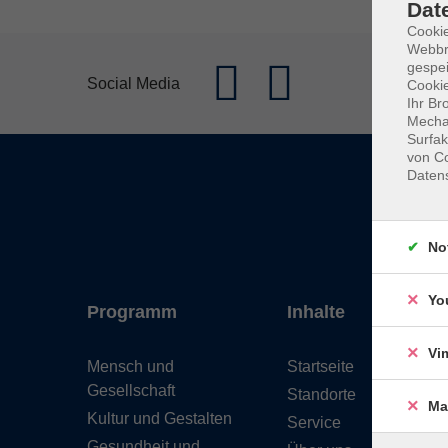
Dat
Cookie
Webbr
gespei
Social Media
Cookie
Ihr Br
Mechan
Surfak
von Co
Daten
No
Yo
Programm
Inhalte
Vi
Mensch und
Startseite
Gesellschaft
Standorte
Ma
Kultur und Gestalten
Service
Gesundheit und