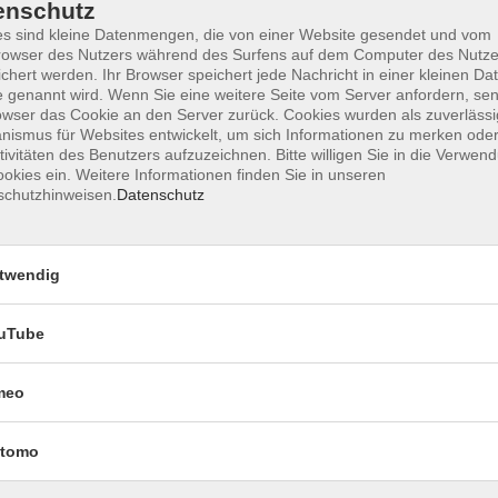
enschutz
s sind kleine Datenmengen, die von einer Website gesendet und vom
owser des Nutzers während des Surfens auf dem Computer des Nutze
chert werden. Ihr Browser speichert jede Nachricht in einer kleinen Dat
Impressum
Datenschutzerklärung
AGB 
 genannt wird. Wenn Sie eine weitere Seite vom Server anfordern, se
owser das Cookie an den Server zurück. Cookies wurden als zuverlässi
ismus für Websites entwickelt, um sich Informationen zu merken oder
tivitäten des Benutzers aufzuzeichnen. Bitte willigen Sie in die Verwen
okies ein. Weitere Informationen finden Sie in unseren
schutzhinweisen.
Datenschutz
twendig
uTube
Rechtliches
meo
Impressum
Datenschutzerklärung
tomo
AGB und Widerruf