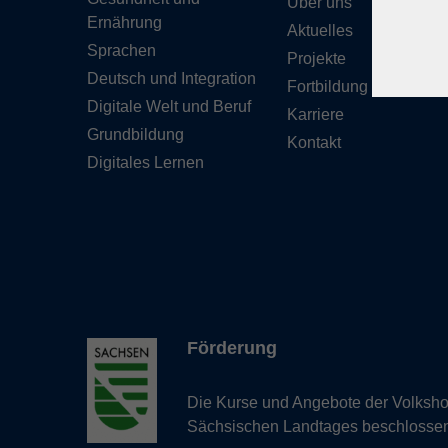
Über uns
Ernährung
Aktuelles
Sprachen
Projekte
Deutsch und Integration
Fortbildung
Digitale Welt und Beruf
Karriere
Grundbildung
Kontakt
Digitales Lernen
Förderung
Die Kurse und Angebote der Volkshoc
Sächsischen Landtages beschlosse