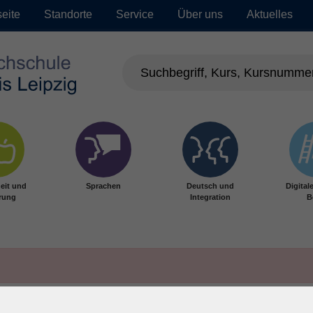
seite
Standorte
Service
Über uns
Aktuelles
eit und
Sprachen
Deutsch und
Digital
rung
Integration
B