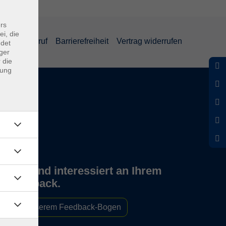
rs
ei, die
und Widerruf
Barrierefreiheit
Vertrag widerrufen
ndet
ger
 die
dung
Wir sind interessiert an Ihrem
Feedback.
Zu unserem Feedback-Bogen