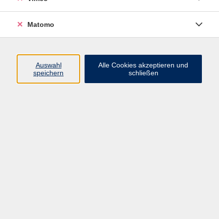
Matomo
Programm
Mensch und Gesellschaft
Auswahl
Alle Cookies akzeptieren und
speichern
schließen
Kultur und Gestalten
Gesundheit und Ernährung
Sprachen
Deutsch und Integration
Digitale Welt und Beruf
Grundbildung
Digitales Lernen
Inhalte