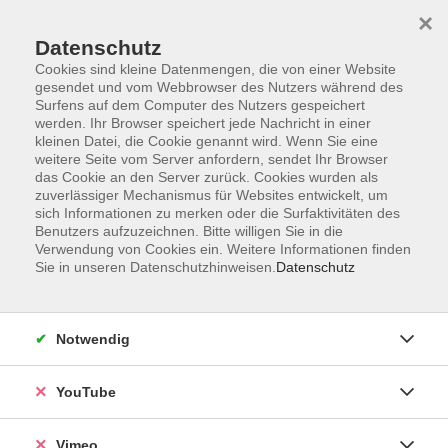
×
Datenschutz
Cookies sind kleine Datenmengen, die von einer Website
gesendet und vom Webbrowser des Nutzers während des
Surfens auf dem Computer des Nutzers gespeichert
Zum Hauptinhalt springen
werden. Ihr Browser speichert jede Nachricht in einer
kleinen Datei, die Cookie genannt wird. Wenn Sie eine
weitere Seite vom Server anfordern, sendet Ihr Browser
Der Kurs konnte nicht gefunden werden.
das Cookie an den Server zurück. Cookies wurden als
zuverlässiger Mechanismus für Websites entwickelt, um
sich Informationen zu merken oder die Surfaktivitäten des
Benutzers aufzuzeichnen. Bitte willigen Sie in die
Verwendung von Cookies ein. Weitere Informationen finden
Sie in unseren Datenschutzhinweisen.
Datenschutz
Impressum
Datenschutzerklärung
AGB und Widerruf
Notwendig
Barrierefreiheit
Vertrag widerrufen
YouTube
Vimeo