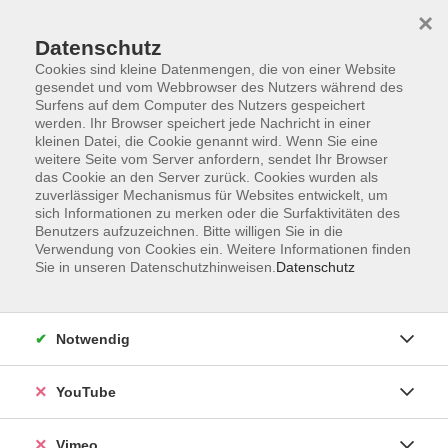
×
Datenschutz
Cookies sind kleine Datenmengen, die von einer Website
gesendet und vom Webbrowser des Nutzers während des
Surfens auf dem Computer des Nutzers gespeichert
Zum Hauptinhalt springen
werden. Ihr Browser speichert jede Nachricht in einer
kleinen Datei, die Cookie genannt wird. Wenn Sie eine
weitere Seite vom Server anfordern, sendet Ihr Browser
Der Kurs konnte nicht gefunden werden.
das Cookie an den Server zurück. Cookies wurden als
zuverlässiger Mechanismus für Websites entwickelt, um
sich Informationen zu merken oder die Surfaktivitäten des
Benutzers aufzuzeichnen. Bitte willigen Sie in die
Verwendung von Cookies ein. Weitere Informationen finden
Sie in unseren Datenschutzhinweisen.
Datenschutz
Impressum
Datenschutzerklärung
AGB und Widerruf
Notwendig
Barrierefreiheit
Vertrag widerrufen
YouTube
Vimeo