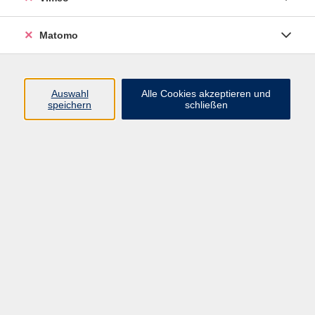
Matomo
Programm
Mensch und Gesellschaft
Auswahl
Alle Cookies akzeptieren und
speichern
schließen
Kultur und Gestalten
Gesundheit und Ernährung
Sprachen
Deutsch und Integration
Digitale Welt und Beruf
Grundbildung
Digitales Lernen
Inhalte