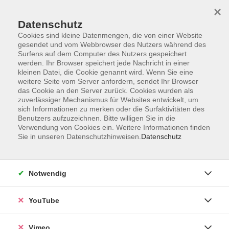
×
Datenschutz
Cookies sind kleine Datenmengen, die von einer Website
gesendet und vom Webbrowser des Nutzers während des
Surfens auf dem Computer des Nutzers gespeichert
Zum Hauptinhalt springen
werden. Ihr Browser speichert jede Nachricht in einer
kleinen Datei, die Cookie genannt wird. Wenn Sie eine
weitere Seite vom Server anfordern, sendet Ihr Browser
Der Kurs konnte nicht gefunden werden.
das Cookie an den Server zurück. Cookies wurden als
zuverlässiger Mechanismus für Websites entwickelt, um
sich Informationen zu merken oder die Surfaktivitäten des
Benutzers aufzuzeichnen. Bitte willigen Sie in die
Verwendung von Cookies ein. Weitere Informationen finden
Sie in unseren Datenschutzhinweisen.
Datenschutz
Impressum
Datenschutzerklärung
AGB und Widerruf
Notwendig
Barrierefreiheit
Vertrag widerrufen
YouTube
Vimeo