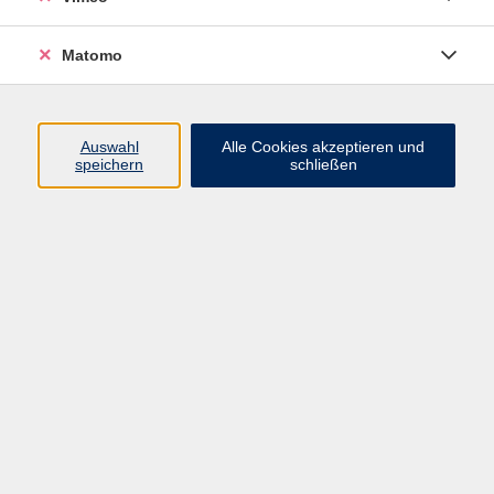
Matomo
Programm
Mensch und Gesellschaft
Auswahl
Alle Cookies akzeptieren und
speichern
schließen
Kultur und Gestalten
Gesundheit und Ernährung
Sprachen
Deutsch und Integration
Digitale Welt und Beruf
Grundbildung
Digitales Lernen
Inhalte