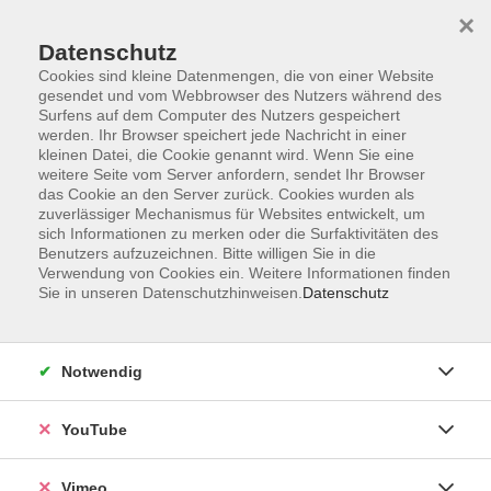
×
Datenschutz
Cookies sind kleine Datenmengen, die von einer Website
gesendet und vom Webbrowser des Nutzers während des
Surfens auf dem Computer des Nutzers gespeichert
Zum Hauptinhalt springen
werden. Ihr Browser speichert jede Nachricht in einer
kleinen Datei, die Cookie genannt wird. Wenn Sie eine
weitere Seite vom Server anfordern, sendet Ihr Browser
das Cookie an den Server zurück. Cookies wurden als
zuverlässiger Mechanismus für Websites entwickelt, um
sich Informationen zu merken oder die Surfaktivitäten des
Benutzers aufzuzeichnen. Bitte willigen Sie in die
Verwendung von Cookies ein. Weitere Informationen finden
Sie in unseren Datenschutzhinweisen.
Datenschutz
Sie sind hier:
Kultur und Gestalten
Nähen, Handarbeiten
Notwendig
YouTube
Nähkurs – Individuelle Projekte mit
fachkundiger Begleitung
Vimeo